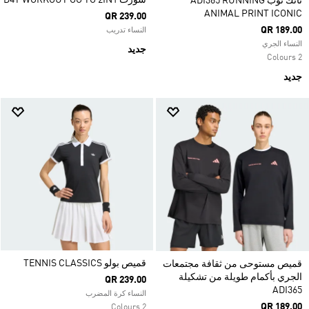
شورت D4T WORKOUT GO TO 2IN1
تانك توب ADI365 RUNNING
ANIMAL PRINT ICONIC
QR 239.00
QR 189.00
النساء تدريب
النساء الجري
جديد
2 Colours
جديد
قميص بولو TENNIS CLASSICS
قميص مستوحى من ثقافة مجتمعات
الجري بأكمام طويلة من تشكيلة
QR 239.00
ADI365
النساء كرة المضرب
QR 189.00
2 Colours