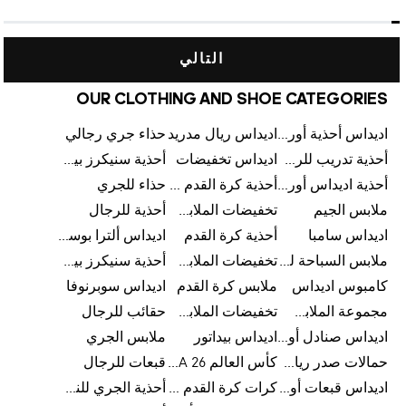
التالي
OUR CLOTHING AND SHOE CATEGORIES
اديداس أحذية أورجينالز
اديداس ريال مدريد
حذاء جري رجالي
أحذية تدريب للرجال
اديداس تخفيضات
أحذية سنيكرز بيضاء للرجال
أحذية اديداس أورجينال للنساء
أحذية كرة القدم للرجال
حذاء للجري
ملابس الجيم
تخفيضات الملابس للأطفال
أحذية للرجال
اديداس سامبا
أحذية كرة القدم
اديداس ألترا بوست
ملابس السباحة للرجال
تخفيضات الملابس الرياضية
أحذية سنيكرز بيضاء للرجال
كامبوس اديداس
ملابس كرة القدم
اديداس سوبرنوفا
مجموعة الملابس الرياضية
تخفيضات الملابس للرجال
حقائب للرجال
اديداس صنادل أورجينال للنساء
اديداس بيداتور
ملابس الجري
حمالات صدر رياضية
كأس العالم FIFA 26™
قبعات للرجال
اديداس قبعات أورجينال للرجال
كرات كرة القدم للرجال
أحذية الجري للنساء