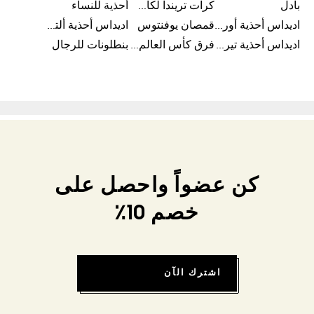
بادل
كرات تريندا لكأس العالم FIFA 26™
أحذية للنساء
اديداس أحذية أورجينال للرجال
قمصان يوفنتوس
اديداس أحذية ألترا بوست للرجال
اديداس أحذية تيريكس
فرق كأس العالم FIFA 26™
بنطلونات للرجال
كن عضواً واحصل على
خصم 10٪
اشترك الآن