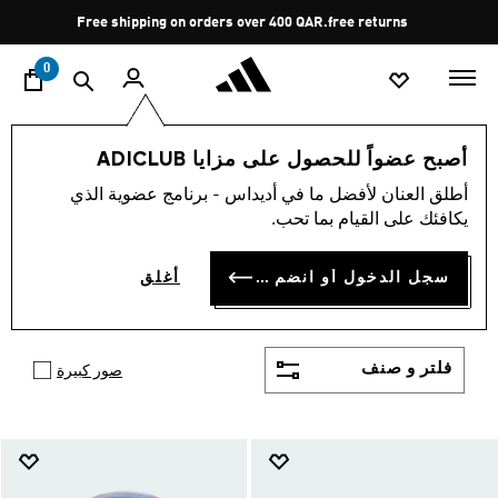
ا
Pause
free returns
promotion
rotation
0
Shop By Price
أصبح عضواً للحصول على مزايا ADICLUB
Women's Shoes, Apparel and Accessories Under 300
أطلق العنان لأفضل ما في أديداس - برنامج عضوية الذي
WOMEN'S SHOES, APPAREL
يكافئك على القيام بما تحب.
AND ACCESSORIES UNDER
سجل الدخول أو انضم الآن
أغلق
300
(3079)
فلتر و صنف
صور كبيرة