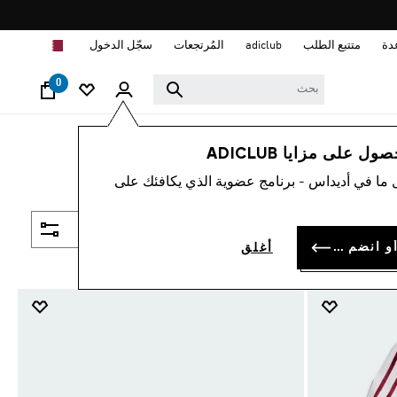
ا
دة
متتبع الطلب
adiclub
المُرتجعات
سجّل الدخول
0
 على مزايا ADICLUB
 ما في أديداس - برنامج عضوية الذي يكافئك على
فلتر و صنف
سجل الدخول أو انضم الآن
أغلق