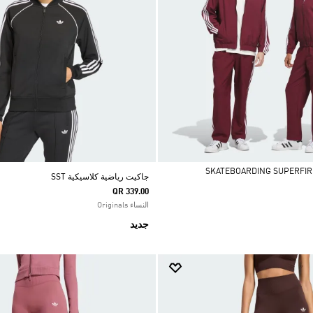
جاكيت رياضية كلاسيكية SST
QR 339.00
النساء Originals
جديد