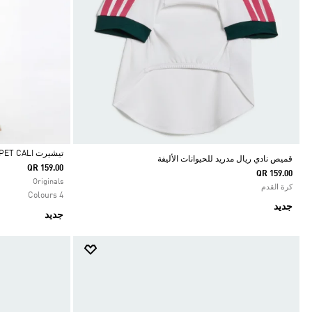
تيشيرت PET CALI
قميص نادي ريال مدريد للحيوانات الأليفة
QR 159.00
QR 159.00
Selected
Originals
كرة القدم
4 Colours
جديد
جديد