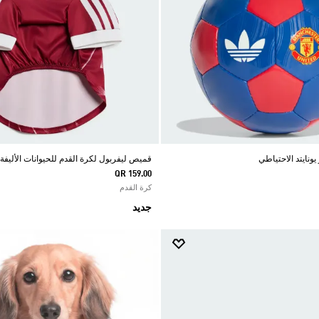
ونايتد الاحتياطي
قميص ليفربول لكرة القدم للحيوانات الأليفة
QR 159.00
كرة القدم
جديد