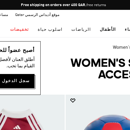
Pause
free returns
promotion
موقع أديداس الرسمي Qatar
مساع
rotation
اء
الأطفال
الرياضات
اسلوب حياة
تخفيضات
Women's
أصبح عضواً للحصول
أطلق العنان لأفضل
WOMEN'S 
القيام بما تحب.
ACCE