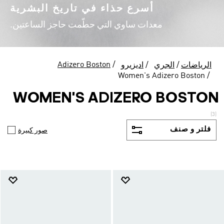
أسرع حذاء في تاريخ البشرية
معدات ساوي التي حطّمت حاجز الساعتين.
Adizero Boston
الرياضات
الجري
اديزيرو
Women's Adizero Boston
WOMEN'S ADIZERO BOSTON
(3)
فلتر و صنف
صور كبيرة