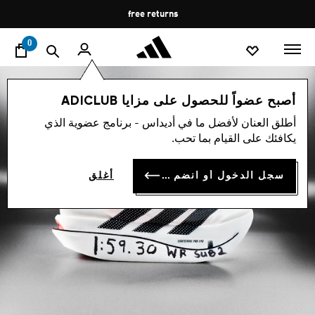
ا
Pause
free returns
promotion
rotation
0
أصبح عضواً للحصول على مزايا ADICLUB
أطلق العنان لأفضل ما في أديداس - برنامج عضوية الذي
يكافئك على القيام بما تحب.
سجل الدخول أو انضم الآن
أغلق