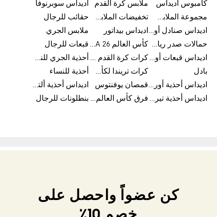
كامبوس اديداس
ملابس كرة القدم
اديداس سوبرنوفا
مجموعة الملابس الرياضية
تخفيضات الملابس للرجال
حقائب للرجال
اديداس صنادل أورجينال للنساء
اديداس بيداتور
ملابس الجري
حمالات صدر رياضية
كأس العالم FIFA 26™
قبعات للرجال
اديداس قبعات أورجينال للرجال
كرات كرة القدم للرجال
أحذية الجري للنساء
بادل
كرات تريندا لكأس العالم FIFA 26™
أحذية للنساء
اديداس أحذية أورجينال للرجال
قمصان يوفنتوس
اديداس أحذية ألترا بوست للرجال
اديداس أحذية تيريكس
فرق كأس العالم FIFA 26™
بنطلونات للرجال
كن عضواً واحصل على
خصم 10٪