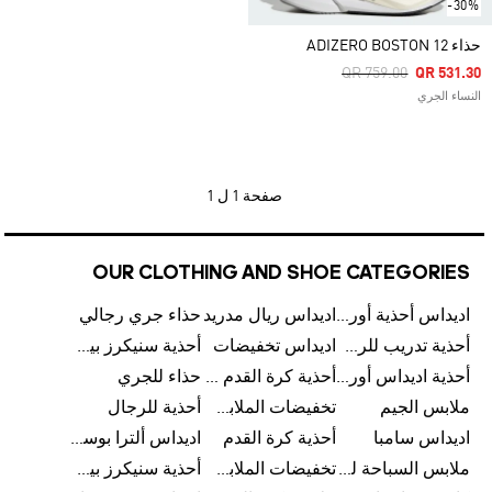
-30%
حذاء ADIZERO BOSTON 12
Price Reduced From
To
QR 759.00
QR 531.30
النساء الجري
صفحة
1 ل 1
OUR CLOTHING AND SHOE CATEGORIES
اديداس أحذية أورجينالز
اديداس ريال مدريد
حذاء جري رجالي
أحذية تدريب للرجال
اديداس تخفيضات
أحذية سنيكرز بيضاء للرجال
أحذية اديداس أورجينال للنساء
أحذية كرة القدم للرجال
حذاء للجري
ملابس الجيم
تخفيضات الملابس للأطفال
أحذية للرجال
اديداس سامبا
أحذية كرة القدم
اديداس ألترا بوست
ملابس السباحة للرجال
تخفيضات الملابس الرياضية
أحذية سنيكرز بيضاء للرجال