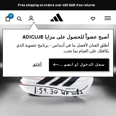
ا
Pause
free returns
promotion
rotation
0
أصبح عضواً للحصول على مزايا ADICLUB
أطلق العنان لأفضل ما في أديداس - برنامج عضوية الذي
يكافئك على القيام بما تحب.
سجل الدخول أو انضم الآن
أغلق