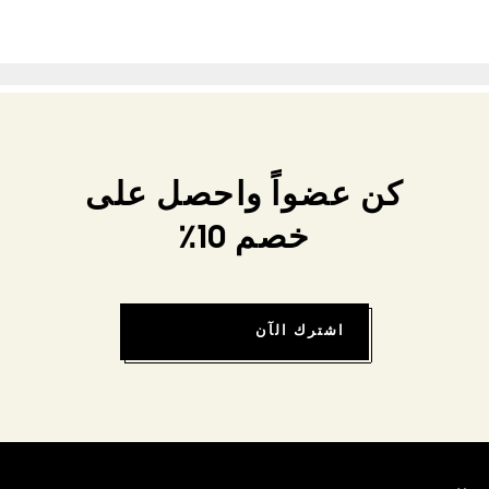
كن عضواً واحصل على
خصم 10٪
اشترك الآن