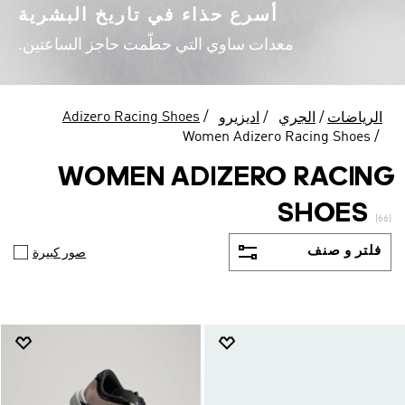
أسرع حذاء في تاريخ البشرية
معدات ساوي التي حطّمت حاجز الساعتين.
Adizero Racing Shoes
الرياضات
الجري
اديزيرو
Women Adizero Racing Shoes
WOMEN ADIZERO RACING
SHOES
(66)
فلتر و صنف
صور كبيرة