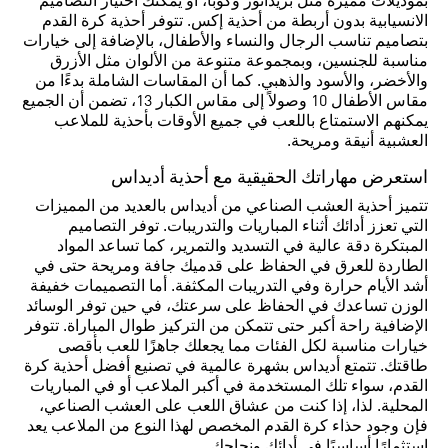
بموديلات مميزة مثل بريداتور وكوبا، أو يمكنك اختيار التصاميم
الانسيابية بدون أربطة من أحذية إكس. تتوفر أحذية كرة القدم
بتصاميم تناسب الرجال والنساء والأطفال، بالإضافة إلى خيارات
مناسبة للجنسين، وبمجموعة متنوعة من الألوان مثل الأزرق
والأخضر، والأسود والذهبي. كما أن المقاسات الشاملة بدءًا من
مقاس الأطفال 10 وصولاً إلى مقاس الكبار 13، تضمن أن الجميع
يمكنهم الاستمتاع باللعب في جميع الأوقات بأحذية للملاعب
العشبية أنيقة ومريحة.
استعرض مهاراتك الحقيقية مع أحذية أديداس
تتميز أحذية العشب الصناعي من أديداس بالعديد من المميزات
التي تعزز أدائك أثناء المباريات والتدريبات. توفر التصاميم
المبتكرة دقة عالية في التسديد والتمرير، كما تساعد المواد
الطاردة للعرق في الحفاظ على قدميك جافة ومريحة حتى في
أشد الأيام حرارة وفي التدريبات المكثفة. أما التصميمات خفيفة
الوزن تساعدك في الحفاظ على سرعتك، في حين توفر الوسائد
الإضافية راحة أكبر حتى تتمكن من التركيز طوال المباراة. تتوفر
خيارات مناسبة لكل الفئات مما يجعلك جاهزًا للعب بأقصى
طاقتك. تتمتع أديداس بشهرة عالمية في تصنيع أفضل أحذية كرة
القدم، سواء تلك المستخدمة في أكبر الملاعب أو في المباريات
المحلية. لذا، إذا كنت من عشاق اللعب على العشب الصناعي،
فإن وجود حذاء كرة القدم المخصص لهذا النوع من الملاعب يعد
استثمارًا أساسيًا في أدائك ونجاحك.