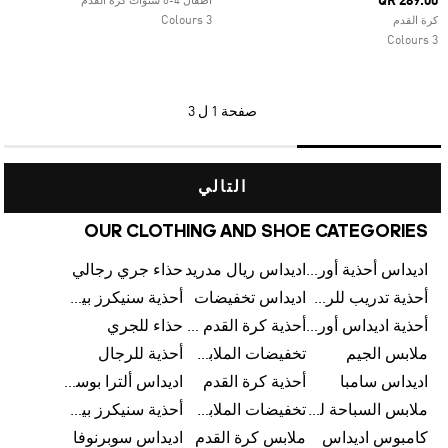
QR 289.00
اطفال 4-8 سنوات كرة القدم
3 Colours
كرة القدم
3 Colours
صفحة
1 ل 3
التالي
OUR CLOTHING AND SHOE CATEGORIES
اديداس أحذية أورجينالز
اديداس ريال مدريد
حذاء جري رجالي
أحذية تدريب للرجال
اديداس تخفيضات
أحذية سنيكرز بيضاء للرجال
أحذية اديداس أورجينال للنساء
أحذية كرة القدم للرجال
حذاء للجري
ملابس الجيم
تخفيضات الملابس للأطفال
أحذية للرجال
اديداس سامبا
أحذية كرة القدم
اديداس ألترا بوست
ملابس السباحة للرجال
تخفيضات الملابس الرياضية
أحذية سنيكرز بيضاء للرجال
كامبوس اديداس
ملابس كرة القدم
اديداس سوبرنوفا