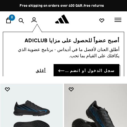
ا
Pause
free returns
promotion
rotation
0
الرياضات
كرة القدم
أحذية
عشب
أصبح عضواً للحصول على مزايا ADICLUB
عشب
أطلق العنان لأفضل ما في أديداس - برنامج عضوية الذي
(108)
يكافئك على القيام بما تحب.
فلتر و صنف
صور كبيرة
سجل الدخول أو انضم الآن
أغلق