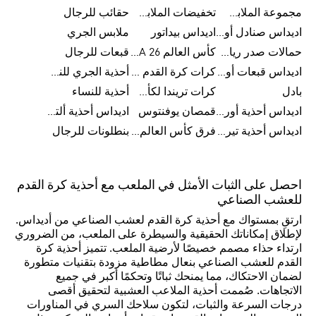
مجموعة الملابس الرياضية
تخفيضات الملابس للرجال
حقائب للرجال
اديداس صنادل أورجينال للنساء
اديداس بيداتور
ملابس الجري
حمالات صدر رياضية
كأس العالم FIFA 26™
قبعات للرجال
اديداس قبعات أورجينال للرجال
كرات كرة القدم للرجال
أحذية الجري للنساء
بادل
كرات تريندا لكأس العالم FIFA 26™
أحذية للنساء
اديداس أحذية أورجينال للرجال
قمصان يوفنتوس
اديداس أحذية ألترا بوست للرجال
اديداس أحذية تيريكس
فرق كأس العالم FIFA 26™
بنطلونات للرجال
احصل على الثبات الأمثل في الملعب مع أحذية كرة القدم
للعشب الصناعي
ارتقِ بمستواك مع أحذية كرة القدم لعشب الصناعي من أديداس.
لإطلاق إمكاناتك الحقيقية والسيطرة على الملعب، من الضروري
ارتداء حذاء مصمم خصيصًا لأرضية الملعب. تتميز أحذية كرة
القدم للعشب الصناعي بنعال مطاطية مزودة بتقنيات متطورة
لضمان الاحتكاك، مما يمنحك ثباتًا وتحكمًا أكبر في جميع
الاتجاهات. صُممت أحذية الملاعب العشبية لتحقيق أقصى
درجات السرعة والثبات، لتكون سلاحك السري في المناورات