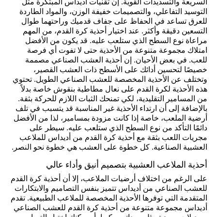
السريعة والتسديدات القوية. إن تقنيات أديداس المبتكرة مثل
التوسيد التفاعلي، والتصميمات خفيفة الوزن، والمواد الطاردة
للعرق تساعد في الحفاظ على جفاف قدميك وراحتهما طوال
التسعين دقيقة وأكثر. عند اختيار أحذية كرة القدم، من المهم
مراعاة نوع السطح الذي ستلعب عليه. قد يكون من الأفضل
امتلاك مجموعة متنوعة من الأحذية حتى لا تفوت أي فرصة
للعب. في بعض الأحيان. إن أحذية العشب الصناعي مصممة
خصيصًا لتحسين أدائك على الأسطح ذات العشب القصير،
وتختلف عن الأحذية المخصصة للعشب الصناعي الطويل. تحتوي
هذه الأحذية لكرة القدم على نعال مطاطية بنقوش خاصة بدلاً
من المسامير التقليدية، لكي تمنحك الثبات اللازم للحركة بثقة.
بالإضافة إلى أن ارتداء الأحذية غير المناسبة قد يتسبب في تلف
أرضية الملعب، خاصة إذا كانت مزودة بمسامير، لذا من الأفضل
دائمًا التأكد من نوع السطح الذي ستلعب عليه. سيطر على
مجريات اللعب بثقة مع أحذية كرة القدم من أديداس للملاعب
العشبية الصناعية. كل خطوة على العشب هي خطوة نحو النصر.
أحذية الملاعب العشبية بتصميم أنيق وأداء عالي
على الرغم من اختلاف أرضيات الملاعب، إلا أن أحذية كرة القدم
للعشب الصناعي من أديداس تتميز بنفس التصاميم والابتكارات
المتقدمة التي توفرها الأحذية المخصصة للملاعب الطبيعية. تقدم
أديداس مجموعة متنوعة من أحذية كرة القدم للعشب الصناعي