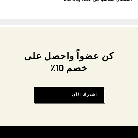
كن عضواً واحصل على
خصم 10٪
اشترك الآن