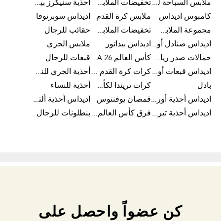
ملابس السباحة للرجال
تخفيضات الملابس الرياضية
أحذية سنيكرز بيضاء للرجال
كامبوس اديداس
ملابس كرة القدم
اديداس سوبرنوفا
مجموعة الملابس الرياضية
تخفيضات الملابس للرجال
حقائب للرجال
اديداس صنادل أورجينال للنساء
اديداس بيداتور
ملابس الجري
حمالات صدر رياضية
كأس العالم FIFA 26™
قبعات للرجال
اديداس قبعات أورجينال للرجال
كرات كرة القدم للرجال
أحذية الجري للنساء
بادل
كرات تريندا لكأس العالم FIFA 26™
أحذية للنساء
اديداس أحذية أورجينال للرجال
قمصان يوفنتوس
اديداس أحذية ألترا بوست للرجال
اديداس أحذية تيريكس
فرق كأس العالم FIFA 26™
بنطلونات للرجال
كن عضواً واحصل على