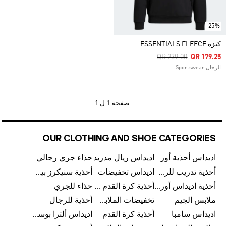
-25%
كنزة ESSENTIALS FLEECE
Price Reduced From
To
QR 239.00
QR 179.25
الرجال Sportswear
صفحة
1 ل 1
OUR CLOTHING AND SHOE CATEGORIES
اديداس أحذية أورجينالز
اديداس ريال مدريد
حذاء جري رجالي
أحذية تدريب للرجال
اديداس تخفيضات
أحذية سنيكرز بيضاء للرجال
أحذية اديداس أورجينال للنساء
أحذية كرة القدم للرجال
حذاء للجري
ملابس الجيم
تخفيضات الملابس للأطفال
أحذية للرجال
اديداس سامبا
أحذية كرة القدم
اديداس ألترا بوست