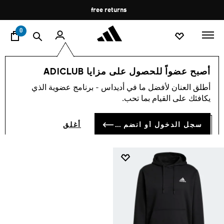
ا
Pause
free returns
promotion
rotation
0
مستوحى من الرياضة
أصبح عضواً للحصول على مزايا ADICLUB
مستوحى من الرياضة
أطلق العنان لأفضل ما في أديداس - برنامج عضوية الذي
(1)
يكافئك على القيام بما تحب.
فلتر و صنف
صور كبيرة
سجل الدخول أو انضم الآن
أغلق