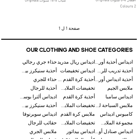
اطفال 4-8 سنوات Originals
شباب 8-16 سنوات Originals
2 Colours
صفحة
1 ل 1
OUR CLOTHING AND SHOE CATEGORIES
اديداس أحذية أورجينالز
اديداس ريال مدريد
حذاء جري رجالي
أحذية تدريب للرجال
اديداس تخفيضات
أحذية سنيكرز بيضاء للرجال
أحذية اديداس أورجينال للنساء
أحذية كرة القدم للرجال
حذاء للجري
ملابس الجيم
تخفيضات الملابس للأطفال
أحذية للرجال
اديداس سامبا
أحذية كرة القدم
اديداس ألترا بوست
ملابس السباحة للرجال
تخفيضات الملابس الرياضية
أحذية سنيكرز بيضاء للرجال
كامبوس اديداس
ملابس كرة القدم
اديداس سوبرنوفا
مجموعة الملابس الرياضية
تخفيضات الملابس للرجال
حقائب للرجال
اديداس صنادل أورجينال للنساء
اديداس بيداتور
ملابس الجري