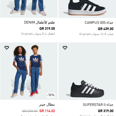
طقم للأطفال DENIM
حذاء CAMPUS 00S
QR 319.00
QR 439.00
اطفال 4-8 سنوات Originals
شباب 8-16 سنوات Originals
-50%
بنطال جينز
حذاء SUPERSTAR II
Price Reduced From
To
QR 229.00
QR 114.02
QR 319.00