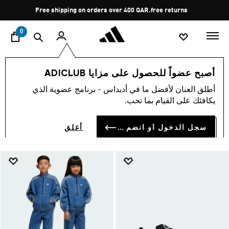
ا
Pause
Free shipping on orders over 400 QAR.
free returns
promotion
rotation
0
Smiley
اسلوب حياة
تشكيلات
أصبح عضواً للحصول على مزايا ADICLUB
SMILEY
أطلق العنان لأفضل ما في أديداس - برنامج عضوية الذي
(4)
يكافئك على القيام بما تحب.
فلتر و صنف
صور كبيرة
سجل الدخول أو انضم الآن
أغلق