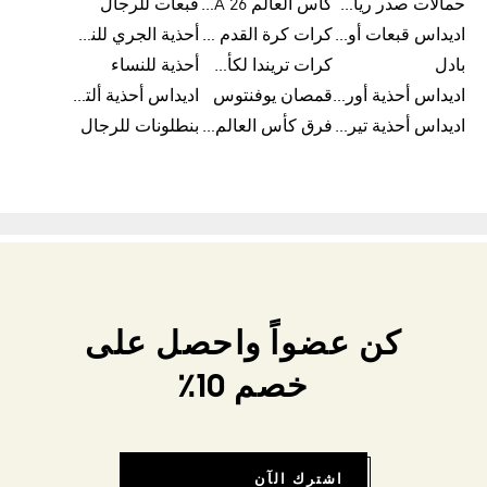
حمالات صدر رياضية
كأس العالم FIFA 26™
قبعات للرجال
اديداس قبعات أورجينال للرجال
كرات كرة القدم للرجال
أحذية الجري للنساء
بادل
كرات تريندا لكأس العالم FIFA 26™
أحذية للنساء
اديداس أحذية أورجينال للرجال
قمصان يوفنتوس
اديداس أحذية ألترا بوست للرجال
اديداس أحذية تيريكس
فرق كأس العالم FIFA 26™
بنطلونات للرجال
كن عضواً واحصل على
خصم 10٪
اشترك الآن