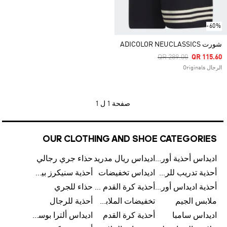
-60%
شورت ADICOLOR NEUCLASSICS
Price Reduced From
To
QR 289.00
QR 115.60
الرجال Originals
صفحة
1 ل 1
OUR CLOTHING AND SHOE CATEGORIES
اديداس أحذية أورجينالز
اديداس ريال مدريد
حذاء جري رجالي
أحذية تدريب للرجال
اديداس تخفيضات
أحذية سنيكرز بيضاء للرجال
أحذية اديداس أورجينال للنساء
أحذية كرة القدم للرجال
حذاء للجري
ملابس الجيم
تخفيضات الملابس للأطفال
أحذية للرجال
اديداس سامبا
أحذية كرة القدم
اديداس ألترا بوست