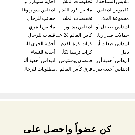
ملابس السباحة للرجال
تخفيضات الملابس الرياضية
أحذية سنيكرز بيضاء للرجال
كامبوس اديداس
ملابس كرة القدم
اديداس سوبرنوفا
مجموعة الملابس الرياضية
تخفيضات الملابس للرجال
حقائب للرجال
اديداس صنادل أورجينال للنساء
اديداس بيداتور
ملابس الجري
حمالات صدر رياضية
كأس العالم FIFA 26™
قبعات للرجال
اديداس قبعات أورجينال للرجال
كرات كرة القدم للرجال
أحذية الجري للنساء
بادل
كرات تريندا لكأس العالم FIFA 26™
أحذية للنساء
اديداس أحذية أورجينال للرجال
قمصان يوفنتوس
اديداس أحذية ألترا بوست للرجال
اديداس أحذية تيريكس
فرق كأس العالم FIFA 26™
بنطلونات للرجال
كن عضواً واحصل على