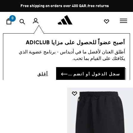
ا
Pause
Free shipping on orders over 400 QAR.
free returns
promotion
rotation
0
null
الرجال
الرياضات
حصري اونلاين
أصبح عضواً للحصول على مزايا ADICLUB
NULL
أطلق العنان لأفضل ما في أديداس - برنامج عضوية الذي
(1)
يكافئك على القيام بما تحب.
فلتر و صنف
صور كبيرة
سجل الدخول أو انضم الآن
أغلق