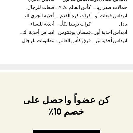
حمالات صدر رياضية
كأس العالم FIFA 26™
قبعات للرجال
اديداس قبعات أورجينال للرجال
كرات كرة القدم للرجال
أحذية الجري للنساء
بادل
كرات تريندا لكأس العالم FIFA 26™
أحذية للنساء
اديداس أحذية أورجينال للرجال
قمصان يوفنتوس
اديداس أحذية ألترا بوست للرجال
اديداس أحذية تيريكس
فرق كأس العالم FIFA 26™
بنطلونات للرجال
كن عضواً واحصل على
خصم 10٪