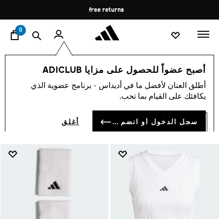
ا
Pause
free returns
promotion
rotation
0
London Tennis
تشكيلات
أصبح عضواً للحصول على مزايا ADICLUB
LONDON TENNIS
أطلق العنان لأفضل ما في أديداس - برنامج عضوية الذي
(3)
يكافئك على القيام بما تحب.
فلتر و صنف
صور كبيرة
سجل الدخول أو انضم الآن
أغلق