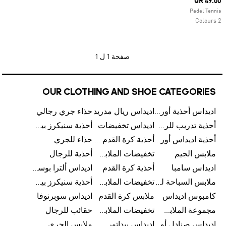
QR 49.00
Padel Tennis
2 Colours
صفحة
1 ل 1
OUR CLOTHING AND SHOE CATEGORIES
اديداس أحذية أورجينالز
اديداس ريال مدريد
حذاء جري رجالي
أحذية تدريب للرجال
اديداس تخفيضات
أحذية سنيكرز بيضاء للرجال
أحذية اديداس أورجينال للنساء
أحذية كرة القدم للرجال
حذاء للجري
ملابس الجيم
تخفيضات الملابس للأطفال
أحذية للرجال
اديداس سامبا
أحذية كرة القدم
اديداس ألترا بوست
ملابس السباحة للرجال
تخفيضات الملابس الرياضية
أحذية سنيكرز بيضاء للرجال
كامبوس اديداس
ملابس كرة القدم
اديداس سوبرنوفا
مجموعة الملابس الرياضية
تخفيضات الملابس للرجال
حقائب للرجال
اديداس صنادل أورجينال للنساء
اديداس بيداتور
ملابس الجري