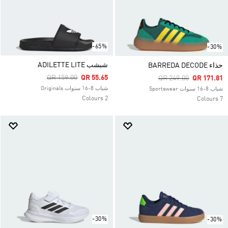
-65%
-30%
شبشب ADILETTE LITE
حذاء BARREDA DECODE
Price Reduced From
To
QR 159.00
QR 55.65
Price Reduced From
To
QR 249.00
QR 171.81
شباب 8-16 سنوات Originals
شباب 8-16 سنوات Sportswear
2 Colours
7 Colours
-30%
-30%