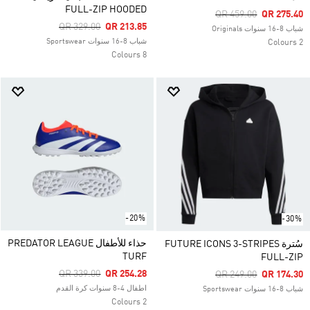
FULL-ZIP HOODED
Price Reduced From
To
QR 459.00
QR 275.40
Price Reduced From
To
QR 329.00
QR 213.85
شباب 8-16 سنوات Originals
شباب 8-16 سنوات Sportswear
2 Colours
8 Colours
-20%
-30%
حذاء للأطفال PREDATOR LEAGUE
سُترة FUTURE ICONS 3-STRIPES
TURF
FULL-ZIP
Price Reduced From
To
QR 339.00
QR 254.28
Price Reduced From
To
QR 249.00
QR 174.30
اطفال 4-8 سنوات كرة القدم
شباب 8-16 سنوات Sportswear
2 Colours