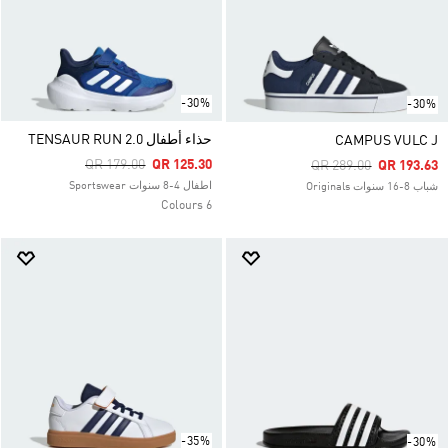
-30%
-30%
حذاء أطفال TENSAUR RUN 2.0
CAMPUS VULC J
Price Reduced From
To
QR 179.00
QR 125.30
Price Reduced From
To
QR 289.00
QR 193.63
اطفال 4-8 سنوات Sportswear
شباب 8-16 سنوات Originals
6 Colours
-35%
-30%