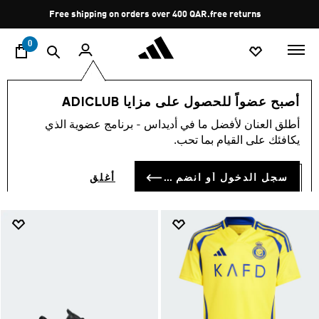
ا
Pause
free returns
promotion
rotation
0
SALE
الأطفال
الألبسة الرياضية
أصبح عضواً للحصول على مزايا ADICLUB
SALE
أطلق العنان لأفضل ما في أديداس - برنامج عضوية الذي
(800)
يكافئك على القيام بما تحب.
فلتر و صنف
صور كبيرة
سجل الدخول أو انضم الآن
أغلق