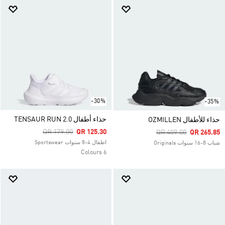
-30%
-35%
حذاء أطفال TENSAUR RUN 2.0
حذاء للأطفال OZMILLEN
Price Reduced From
To
QR 179.00
QR 125.30
Price Reduced From
To
QR 409.00
QR 265.85
اطفال 4-8 سنوات Sportswear
شباب 8-16 سنوات Originals
6 Colours