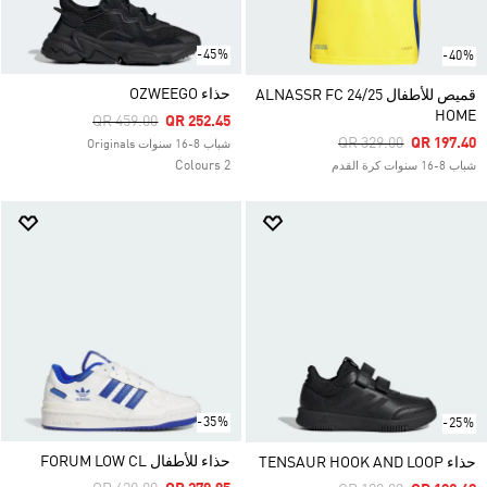
-45%
-40%
حذاء OZWEEGO
قميص للأطفال ALNASSR FC 24/25
HOME
Price Reduced From
To
QR 459.00
QR 252.45
Price Reduced From
To
QR 329.00
QR 197.40
شباب 8-16 سنوات Originals
2 Colours
شباب 8-16 سنوات كرة القدم
-35%
-25%
حذاء للأطفال FORUM LOW CL
حذاء TENSAUR HOOK AND LOOP