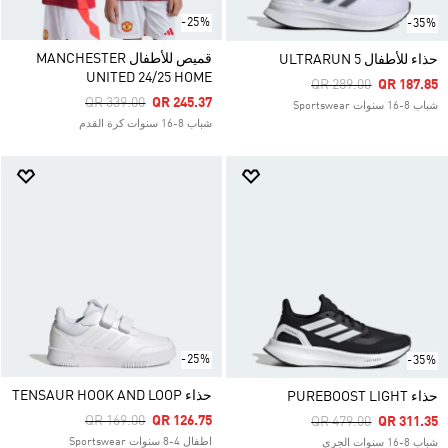
-25%
-35%
قميص للأطفال MANCHESTER
حذاء للأطفال ULTRARUN 5
UNITED 24/25 HOME
Price Reduced From
To
QR 289.00
QR 187.85
Price Reduced From
To
QR 339.00
QR 245.37
شباب 8-16 سنوات Sportswear
شباب 8-16 سنوات كرة القدم
-25%
-35%
حذاء TENSAUR HOOK AND LOOP
حذاء PUREBOOST LIGHT
Price Reduced From
To
QR 169.00
QR 126.75
Price Reduced From
To
QR 479.00
QR 311.35
اطفال 4-8 سنوات Sportswear
شباب 8-16 سنوات الجري