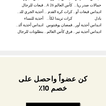
حمالات صدر رياضية
كأس العالم FIFA 26™
قبعات للرجال
اديداس قبعات أورجينال للرجال
كرات كرة القدم للرجال
أحذية الجري للنساء
بادل
كرات تريندا لكأس العالم FIFA 26™
أحذية للنساء
اديداس أحذية أورجينال للرجال
قمصان يوفنتوس
اديداس أحذية ألترا بوست للرجال
اديداس أحذية تيريكس
فرق كأس العالم FIFA 26™
بنطلونات للرجال
كن عضواً واحصل على
خصم 10٪