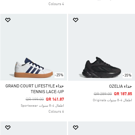
4 Colours
-25%
-35%
حذاء GRAND COURT LIFESTYLE
حذاء OZELIA
TENNIS LACE-UP
Price Reduced From
To
QR 289.00
QR 187.85
Price Reduced From
To
QR 199.00
QR 141.87
اطفال 4-8 سنوات Originals
اطفال 4-8 سنوات Sportswear
6 Colours