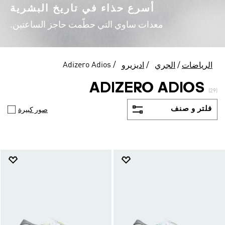
أسرع حذاء في تاريخ البشرية
معدات ساوي التي حطّمت حاجز الساعتين.
Adizero Adios
الرياضات
الجري
اديزيرو
ADIZERO ADIOS
(29)
فلتر و صنف
صور كبيرة