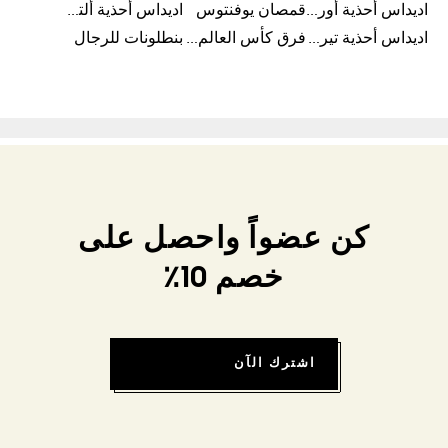
اديداس أحذية أورجينال للرجال
قمصان يوفنتوس
اديداس أحذية ألترا بوست للرجال
اديداس أحذية تيريكس
فرق كأس العالم FIFA 26™
بنطلونات للرجال
كن عضواً واحصل على
خصم 10٪
اشترك الآن