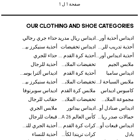
صفحة
1 ل 1
OUR CLOTHING AND SHOE CATEGORIES
اديداس أحذية أورجينالز
اديداس ريال مدريد
حذاء جري رجالي
أحذية تدريب للرجال
اديداس تخفيضات
أحذية سنيكرز بيضاء للرجال
أحذية اديداس أورجينال للنساء
أحذية كرة القدم للرجال
حذاء للجري
ملابس الجيم
تخفيضات الملابس للأطفال
أحذية للرجال
اديداس سامبا
أحذية كرة القدم
اديداس ألترا بوست
ملابس السباحة للرجال
تخفيضات الملابس الرياضية
أحذية سنيكرز بيضاء للرجال
كامبوس اديداس
ملابس كرة القدم
اديداس سوبرنوفا
مجموعة الملابس الرياضية
تخفيضات الملابس للرجال
حقائب للرجال
اديداس صنادل أورجينال للنساء
اديداس بيداتور
ملابس الجري
حمالات صدر رياضية
كأس العالم FIFA 26™
قبعات للرجال
اديداس قبعات أورجينال للرجال
كرات كرة القدم للرجال
أحذية الجري للنساء
بادل
كرات تريندا لكأس العالم FIFA 26™
أحذية للنساء