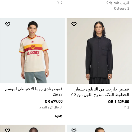
Y-3
الرجال Originals
2 Colours
قميص نادي روما الاحتياطي لموسم
قميص خارجي من النايلون بشعار
26/27
الخطوط الثلاثة متدرج اللون من Y-3
QR 479.00
QR 1,329.00
الرجال كرة القدم
Y-3
جديد