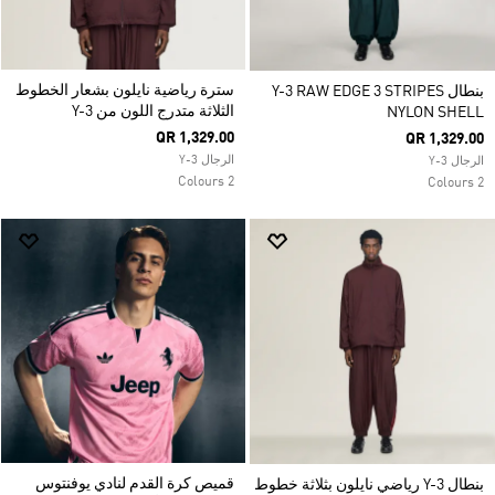
سترة رياضية نايلون بشعار الخطوط
بنطال Y-3 RAW EDGE 3 STRIPES
الثلاثة متدرج اللون من Y-3
NYLON SHELL
QR 1,329.00
QR 1,329.00
الرجال Y-3
الرجال Y-3
2 Colours
2 Colours
قميص كرة القدم لنادي يوفنتوس
بنطال Y-3 رياضي نايلون بثلاثة خطوط