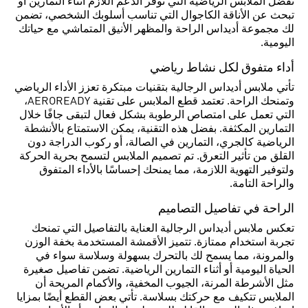
تفضل الملابس الرياضية التي توفر الدعم اللازم أثناء التمارين أو
تبحث عن الأناقة الكاجوال التي تناسب أسلوبك الشخصي، تضمن
لك مجموعة أديداس الراحة والمظهر الأنيق المتماشي مع حياتك
اليومية.
أداء متفوق لكل نشاط رياضي
تأتي ملابس أديداس الرجالية بتقنيات مبتكرة تعزز الأداء الرياضي
وتمنحك الراحة. تعتمد قطع الملابس على تقنية AEROREADY،
التي تعمل على امتصاص الرطوبة بشكل فعال لتبقى جافًا خلال
التمارين المكثفة. بفضل هذه التقنية، يمكن الاستمتاع بالأنشطة
الرياضية كالجري، التمارين في الصالة، أو ركوب الدراجة دون
القلق من تأثير التعرق. تم تصميم الملابس لتسمح بحرية الحركة
ولتوفير التهوية اللازمة، مما يمنحك إحساسًا بالأداء المتفوق
والراحة التامة.
الراحة في تفاصيل التصاميم
تعكس ملابس أديداس الرجالية العناية بالتفاصيل التي تمنحك
تجربة استخدام ممتازة. تتميز الأقمشة المستخدمة بخفة الوزن
والمرونة، مما يسمح لك بالتحرك بسهولة وسلاسة سواء في
الحياة اليومية أو أثناء التمارين الرياضية. تضمن تفاصيل صغيرة
مثل الأشرطة المرنة، الجيوب المخفية، والأكمام المريحة أن
الملابس تتكيف مع حركتك بسلاسة. تأتي بعض القطع أيضًا بمزايا