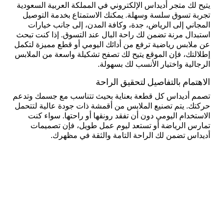
يتيح لك متجر أديداس الإلكتروني في المملكة العربية السعودية
تجربة تسوق سلسة وسهلة. يمكنك الاستمتاع بخدمة التوصيل
المجاني إلى الرياض، جدة، وكافة المدن، إلى جانب خيارات
استبدال مرنة تضمن لك راحة البال عند التسوق. إذا كنت تبحث
عن ملابس رياضية ترفع من أدائك اليومي أو قطع مميزة لتكمل
إطلالتك، فإن الموقع يتيح لك تصفح تشكيلة واسعة من الملابس
الرجالية واختيار الأنسب لك بسهولة.
الاهتمام بالتفاصيل لتحقيق الراحة
تصمم أديداس كل قطعة بعناية بحيث تتناسب مع جسمك وتدعم
حركتك. يتم تصنيع الملابس من أقمشة ذات جودة عالية لتتحمل
الاستخدام اليومي دون أن تفقد رونقها أو راحتها. سواء كنت
تمارس الرياضة أو تستعد ليوم عمل طويل، فإن تصميمات
أديداس تضمن لك الراحة التامة والثقة في مظهرك.
تجمع ملابس أديداس الرجالية بين الأداء المتفوق والتصميم
الأنيق، مما يمنحك الثقة التي تحتاجها في جميع جوانب حياتك
اليومية. اختر من بين تشكيلة واسعة من الملابس التي تتنوع بين
الكاجوال والرياضي، واستعد للتفوق في كل خطوة مع قطع
ملابس تجمع بين الراحة والأناقة.