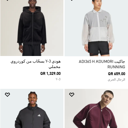
هودي Y-3 بسحّاب من كوردروي
جاكيت ADI365 H.KOUMORI
مخملي
RUNNING
QR 1,329.00
QR 659.00
Y-3
الرجال الجري