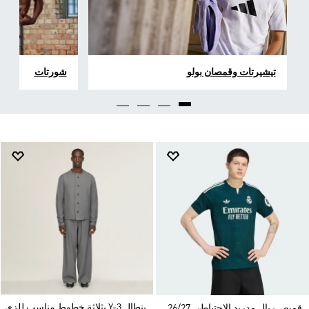
تيشيرتات وقمصان بولو
شورتات
بنطال Y-3 بثلاثة خطوط مناسب للزي
قميص ريال مدريد الاحتياطي 26/27