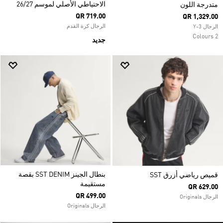
الاحتياطي الأصلي لموسم 26/27
متدرجة اللون
QR 719.00
QR 1,329.00
الرجال كرة القدم
الرجال Y-3
2 Colours
جديد
بنطال الجينز SST DENIM بقصة
قميص رياضي أزرق SST
مستقيمة
QR 629.00
QR 499.00
الرجال Originals
الرجال Originals