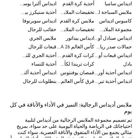
اديداس سامبا
أحذية كرة القدم
اديداس ألترا بوست
ملابس السباحة للرجال
تخفيضات الملابس الرياضية
أحذية سنيكرز بيضاء للرجال
كامبوس اديداس
ملابس كرة القدم
اديداس سوبرنوفا
مجموعة الملابس الرياضية
تخفيضات الملابس للرجال
حقائب للرجال
اديداس صنادل أورجينال للنساء
اديداس بيداتور
ملابس الجري
حمالات صدر رياضية
كأس العالم FIFA 26™
قبعات للرجال
اديداس قبعات أورجينال للرجال
كرات كرة القدم للرجال
أحذية الجري للنساء
بادل
كرات تريندا لكأس العالم FIFA 26™
أحذية للنساء
اديداس أحذية أورجينال للرجال
قمصان يوفنتوس
اديداس أحذية ألترا بوست للرجال
اديداس أحذية تيريكس
فرق كأس العالم FIFA 26™
بنطلونات للرجال
ملابس أديداس الرجالية: التميز في الأداء والأناقة في كل
يوم
تم تصميم مجموعة الملابس الرجالية من أديداس لتلبية
احتياجاتك في الرياضة والحياة اليومية على حد سواء، بمزيج
مثالي يجمع بين الأداء المتفوق والأناقة العصرية. سواء كنت