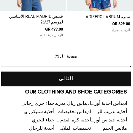
قميص REAL MADRID الأساسي
سترة ADIZERO LABRUM
لموسم 26/27
QR 629.00
QR 479.00
الرجال الجري
الرجال كرة القدم
صفحة
1 ل 75
التالي
OUR CLOTHING AND SHOE CATEGORIES
اديداس أحذية أورجينالز
اديداس ريال مدريد
حذاء جري رجالي
أحذية تدريب للرجال
اديداس تخفيضات
أحذية سنيكرز بيضاء للرجال
أحذية اديداس أورجينال للنساء
أحذية كرة القدم للرجال
حذاء للجري
ملابس الجيم
تخفيضات الملابس للأطفال
أحذية للرجال