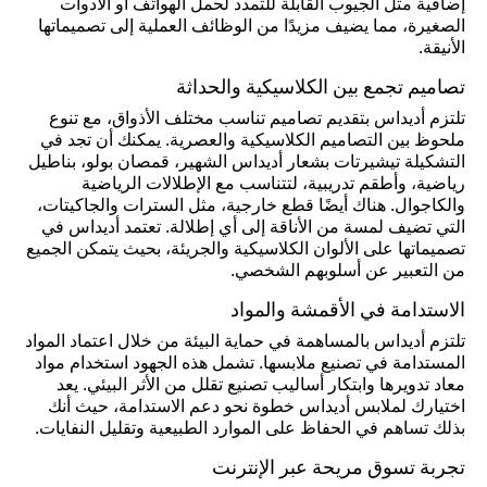
إضافية مثل الجيوب القابلة للتمدد لحمل الهواتف أو الأدوات
الصغيرة، مما يضيف مزيدًا من الوظائف العملية إلى تصميماتها
الأنيقة.
تصاميم تجمع بين الكلاسيكية والحداثة
تلتزم أديداس بتقديم تصاميم تناسب مختلف الأذواق، مع تنوع
ملحوظ بين التصاميم الكلاسيكية والعصرية. يمكنك أن تجد في
التشكيلة تيشيرتات بشعار أديداس الشهير، قمصان بولو، بناطيل
رياضية، وأطقم تدريبية، لتتناسب مع الإطلالات الرياضية
والكاجوال. هناك أيضًا قطع خارجية، مثل السترات والجاكيتات،
التي تضيف لمسة من الأناقة إلى أي إطلالة. تعتمد أديداس في
تصميماتها على الألوان الكلاسيكية والجريئة، بحيث يتمكن الجميع
من التعبير عن أسلوبهم الشخصي.
الاستدامة في الأقمشة والمواد
تلتزم أديداس بالمساهمة في حماية البيئة من خلال اعتماد المواد
المستدامة في تصنيع ملابسها. تشمل هذه الجهود استخدام مواد
معاد تدويرها وابتكار أساليب تصنيع تقلل من الأثر البيئي. يعد
اختيارك لملابس أديداس خطوة نحو دعم الاستدامة، حيث أنك
بذلك تساهم في الحفاظ على الموارد الطبيعية وتقليل النفايات.
تجربة تسوق مريحة عبر الإنترنت