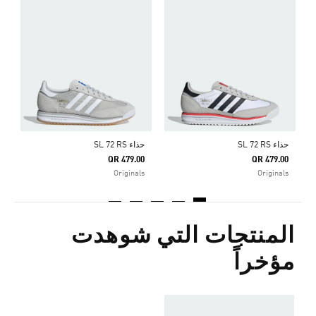
ح
0
ا
حذاء SL 72 RS
حذاء SL 72 RS
QR 479.00
QR 479.00
Originals
Originals
المنتجات التي شوهدت
مؤخراً