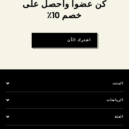
كن عضواً واحصل على
خصم 10٪
اشترك الآن
المنت
الرياضات
الفئة