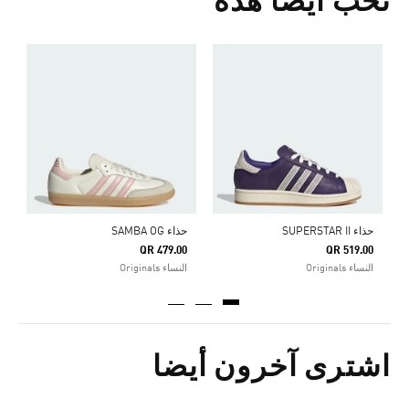
تحب أيضا هذه
ح
0
ا
حذاء SUPERSTAR II
حذاء SAMBA OG
QR 479.00
QR 519.00
النساء Originals
النساء Originals
اشترى آخرون أيضا