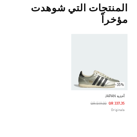
المنتجات التي شوهدت
مؤخراً
-35%
أحذية JAPAN
Price Reduced From
To
QR 519.00
QR 337.35
Originals