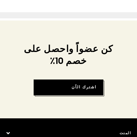
كن عضواً واحصل على
خصم 10٪
اشترك الآن
المنت