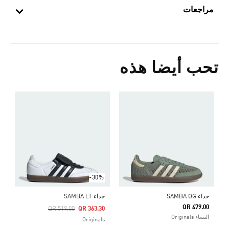
مراجعات
تحب أيضا هذه
ح
Price Reduced From
To
6
s
-30%
حذاء SAMBA OG
حذاء SAMBA LT
QR 479.00
Price Reduced From
To
QR 519.00
QR 363.30
النساء Originals
Originals