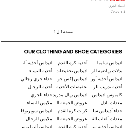
BD 107.25
BD 42.85
النساء الجري
2 Colours
صفحة
1 ل 1
OUR CLOTHING AND SHOE CATEGORIES
اديداس سامبا
أحذية كرة القدم للرجال
اديداس أحذية ألترا بوست للرجال
بدلات رياضية للرجال
اديداس تخفيضات
أحذية للنساء
اديداس أحذية أورجينالز
اديداس إكس جود بيلينغهام
حذاء جري رجالي
أحذية تدريب للرجال
تخفيضات الأحذية للرجال
أحذية للرجال
كامبوس اديداس
اديداس ريال مدريد
حذاء للجري
معدات بادل
عروض الجمعة البيضاء للرجال
ملابس للنساء
حذاء أديداس سامبا للأطفال
كرات كرة القدم للرجال
اديداس سوبرنوفا
معدات ألعاب القوى
عروض الجمعة البيضاء للسيدات
ملابس للرجال
اديداس أحذية سامبا للنساء
أحذية كرة القدم
اديداس ألترا بوست