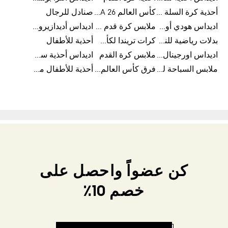
أحذية كرة السلة للرجال
كأس العالم FIFA 26™
صنادل للرجال
اديداس هودي أورجينال للنساء
ملابس كرة قدم للاطفال
اديداس أديدازيرو معدات الجري
بدلات رياضية للنساء
كرات تريندا لكأس العالم FIFA 26™
أحذية للأطفال
اديداس اورجينال ملابس
ملابس كرة القدم
اديداس أحذية سوبرنوفا للرجال
ملابس السباحة للرجال
فرق كأس العالم FIFA 26™
أحذية للأطفال من 8 إلى 16 سنة
كن عضواً واحصل على
خصم 10٪