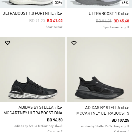
-55%
-45%
حذاء ULTRABOOST 1.0 FORTNITE
حذاء ULTRABOOST 1.0
Price Reduced From
To
BD 91.25
BD 41.02
Price Reduced Fro
To
BD 91.25
BD 45.68
Sportswear
النساء Sportswear
حذاء ADIDAS BY STELLA
حذاء ADIDAS BY STELLA
MCCARTNEY ULTRABOOST DNA
MCCARTNEY ULTRABOOST 5
BD 96.50
BD 107.25
النساء adidas by Stella McCartney
النساء adidas by Stella McCartney