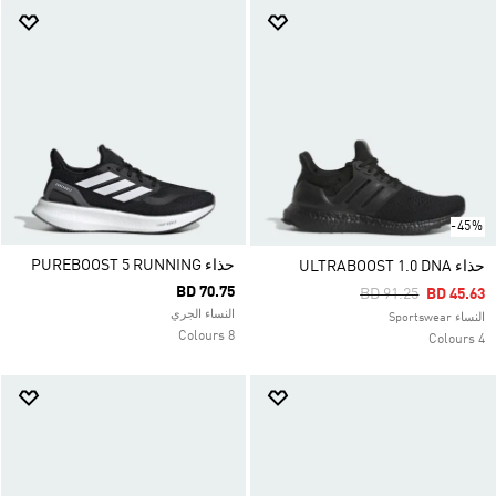
-45%
حذاء PUREBOOST 5 RUNNING
حذاء ULTRABOOST 1.0 DNA
BD 70.75
Price Reduced Fro
To
BD 91.25
BD 45.63
النساء الجري
النساء Sportswear
8 Colours
4 Colours