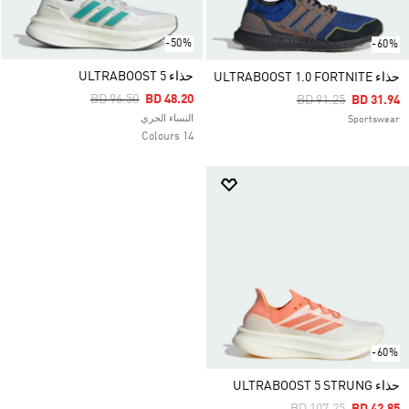
-50%
-60%
حذاء ULTRABOOST 5
حذاء ULTRABOOST 1.0 FORTNITE
Price Reduced From
To
BD 96.50
BD 48.20
Price Reduced Fro
To
BD 91.25
BD 31.94
النساء الجري
Sportswear
14 Colours
-60%
حذاء ULTRABOOST 5 STRUNG
Price Reduced From
To