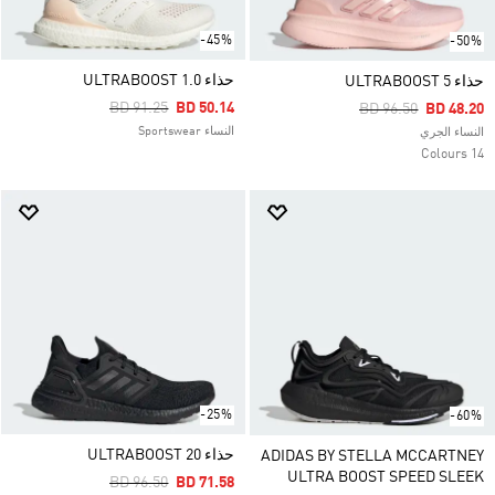
-45%
-50%
حذاء ULTRABOOST 1.0
حذاء ULTRABOOST 5
Price Reduced From
To
BD 91.25
BD 50.14
Price Reduced Fro
To
BD 96.50
BD 48.20
النساء Sportswear
النساء الجري
14 Colours
-25%
-60%
حذاء ULTRABOOST 20
ADIDAS BY STELLA MCCARTNEY
ULTRA BOOST SPEED SLEEK
Price Reduced From
To
BD 96.50
BD 71.58