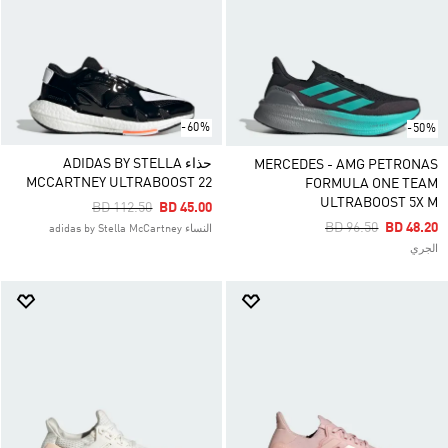
-60%
-50%
حذاء ADIDAS BY STELLA
MERCEDES - AMG PETRONAS
MCCARTNEY ULTRABOOST 22
FORMULA ONE TEAM
ULTRABOOST 5X M
Price Reduced From
To
BD 112.50
BD 45.00
Price Reduced Fro
To
BD 96.50
BD 48.20
النساء adidas by Stella McCartney
الجري