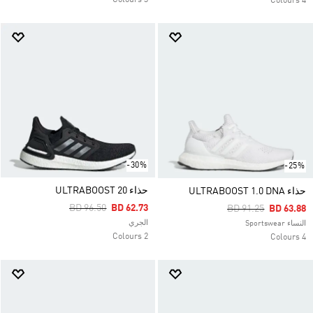
3 Colours
4 Colours
-30%
-25%
حذاء ULTRABOOST 20
حذاء ULTRABOOST 1.0 DNA
Price Reduced From
To
BD 96.50
BD 62.73
Price Reduced Fro
To
BD 91.25
BD 63.88
الجري
النساء Sportswear
2 Colours
4 Colours