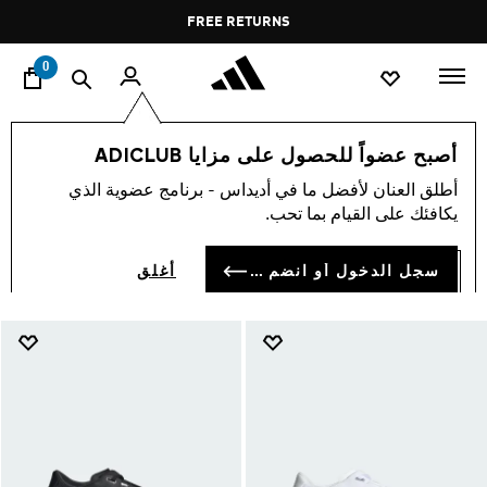
ا
Pause
FREE RETURNS
promotion
rotation
0
النساء
جديد و شائع
الترابوست
أصبح عضواً للحصول على مزايا ADICLUB
الترابوست
أطلق العنان لأفضل ما في أديداس - برنامج عضوية الذي
(37)
يكافئك على القيام بما تحب.
فلتر و صنف
صور كبيرة
سجل الدخول أو انضم الآن
أغلق