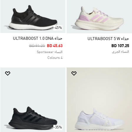
-45%
حذاء ULTRABOOST 1.0 DNA
حذاء ULTRABOOST 5 W
Price Reduced From
To
BD 91.25
BD 45.63
BD 107.25
النساء الجري
النساء Sportswear
4 Colours
-35%