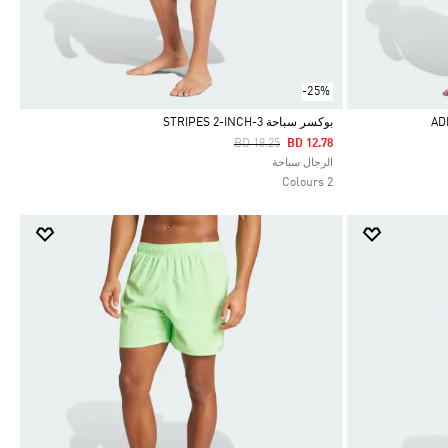
-25%
بوكسر سباحة 3-STRIPES 2-INCH
Price Reduced From
To
BD 18.25
BD 12.78
Selected
الرجال سباحة
2 Colours