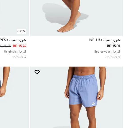
-35%
شورت سباحة 5-INCH
شورت سباحة ORIGINALS ADICOLOR 3-STRIPES
rice Reduced From
To
D 25.75
BD 15.96
BD 15.00
Selected
Selected
الرجال Sportswear
الرجال Originals
4 Colours
5 Colours