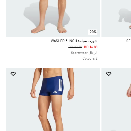
-20%
شورت سباحة WASHED 5-INCH
Price Reduced From
To
BD 22.50
BD 16.88
Selected
الرجال Sportswear
2 Colours