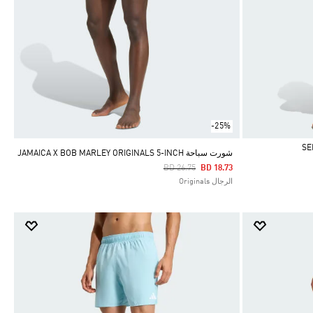
-25%
شورت سباحة JAMAICA X BOB MARLEY ORIGINALS 5-INCH
Price Reduced From
To
BD 26.75
BD 18.73
الرجال Originals