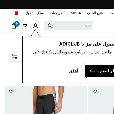
ا
دة
متتبع الطلب
adiclub
المُرتجعات
سجّل الدخول
0
 على مزايا ADICLUB
 ما في أديداس - برنامج عضوية الذي يكافئك على
فلتر و صنف
سجل الدخول أو انضم الآن
أغلق