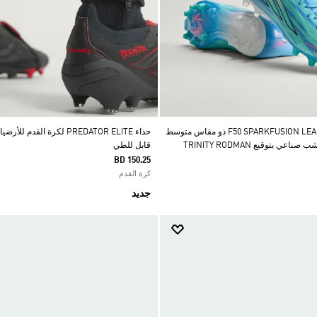
حذاء كرة قدم F50 SPARKFUSION LEAGUE ذو مقاس متوسط
حذاء PREDATOR ELITE لكرة القد
عي بتوقيع TRINITY RODMAN
قابل للطي
BD 150.25
كرة القدم
جديد