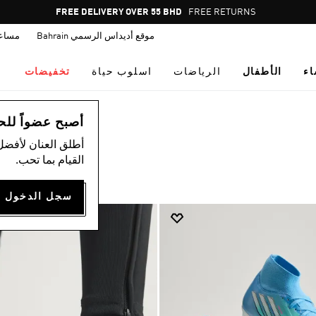
Pause
FREE RETURNS
promotion
موقع أديداس الرسمي Bahrain
مساع
rotation
اء
الأطفال
الرياضات
اسلوب حياة
تخفيضات
أصبح عضواً للحصول
أطلق العنان لأفضل
القيام بما تحب.