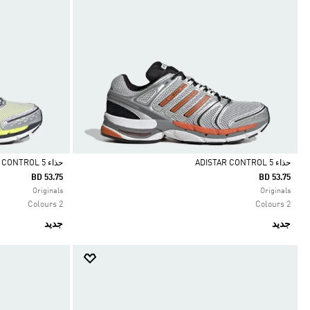
حذاء ADISTAR CONTROL 5
حذاء ADISTAR CONTROL 5
BD 53.75
BD 53.75
Selected
Selected
Originals
Originals
2 Colours
2 Colours
جديد
جديد