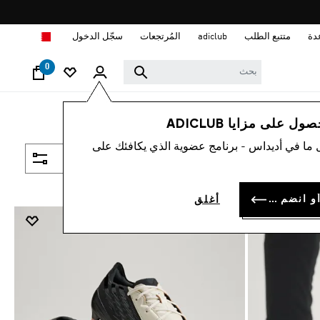
ا
دة
متتبع الطلب
adiclub
المُرتجعات
سجّل الدخول
0
 على مزايا ADICLUB
 ما في أديداس - برنامج عضوية الذي يكافئك على
فلتر و صنف
سجل الدخول أو انضم الآن
أغلق