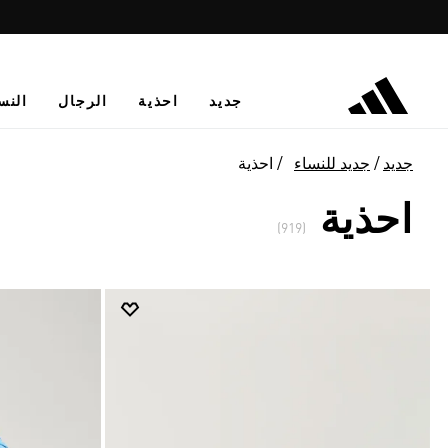
جديد
احذية
الرجال
النس
جديد
جديد للنساء
احذية
احذية
(919)