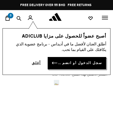
ا
Pause
FREE DELIVERY OVER 55 BHD
FREE RETURNS
promotion
rotation
0
النساء
أحذية
أصبح عضواً للحصول على مزايا ADICLUB
أطلق العنان لأفضل ما في أديداس - برنامج عضوية الذي
-45%
يكافئك على القيام بما تحب.
حذاء ULTRABOOST 5
سجل الدخول أو انضم الآن
أغلق
BD 56.10
Price reduced from
to
BD 102.00
:السعر الأصلي لهذا المنتج