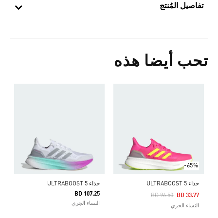
تفاصيل المُنتج
تحب أيضا هذه
ح
5
ا
-65%
حذاء ULTRABOOST 5
حذاء ULTRABOOST 5
BD 107.25
Price Reduced From
To
BD 96.50
BD 33.77
النساء الجري
النساء الجري