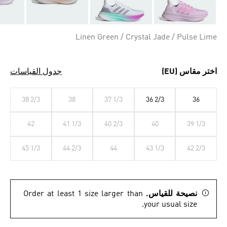
Linen Green / Crystal Jade / Pulse Lime
اختر مقاس (EU)
جدول القياسات
38 2/3
38
37 1/3
36 2/3
36
42
41 1/3
40 2/3
40
39 1/3
45 1/3
44 2/3
44
43 1/3
42 2/3
نصيحة للقياس.
Order at least 1 size larger than
your usual size.