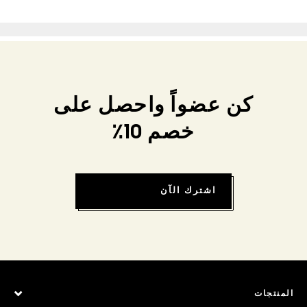
كن عضواً واحصل على
خصم 10٪
اشترك الآن
المنتجات