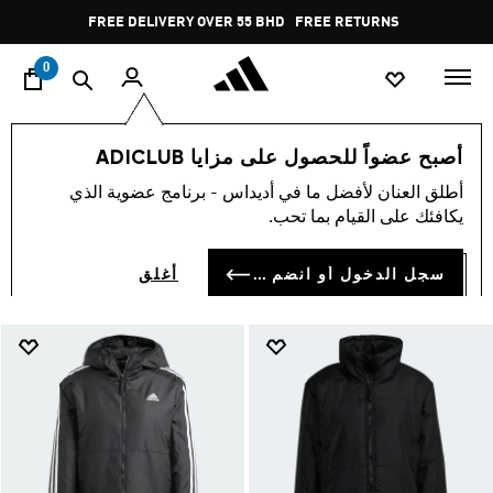
ا
Pause
FREE DELIVERY OVER 55 BHD
FREE RETURNS
promotion
rotation
0
Winter shop women
تشكيلات
أصبح عضواً للحصول على مزايا ADICLUB
WINTER SHOP WOMEN
أطلق العنان لأفضل ما في أديداس - برنامج عضوية الذي
(17)
يكافئك على القيام بما تحب.
فلتر و صنف
صور كبيرة
سجل الدخول أو انضم الآن
أغلق