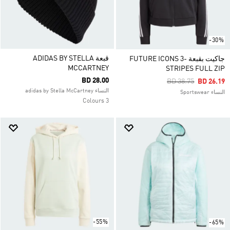
-30%
قبعة ADIDAS BY STELLA
جاكيت بقبعة FUTURE ICONS 3-
MCCARTNEY
STRIPES FULL ZIP
BD 28.00
Price Reduced Fro
To
BD 38.75
BD 26.19
النساء adidas by Stella McCartney
النساء Sportswear
3 Colours
-55%
-65%