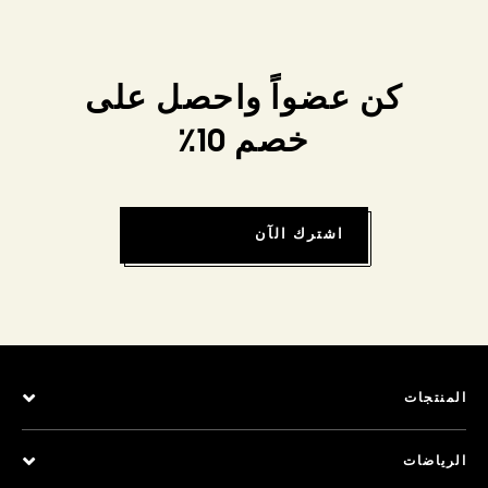
كن عضواً واحصل على
خصم 10٪
اشترك الآن
المنتجات
الرياضات