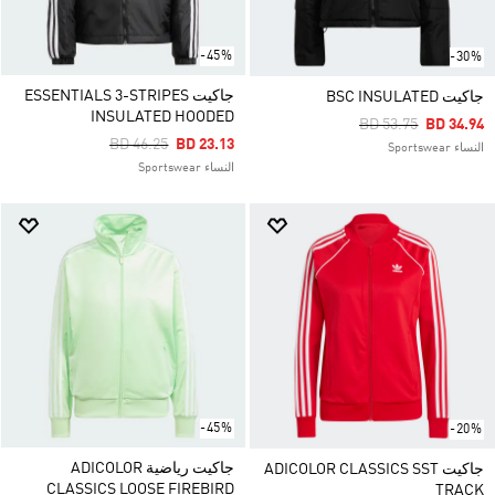
-45%
-30%
جاكيت ESSENTIALS 3-STRIPES
جاكيت BSC INSULATED
INSULATED HOODED
Price Reduced Fro
To
BD 53.75
BD 34.94
Price Reduced From
To
BD 46.25
BD 23.13
النساء Sportswear
النساء Sportswear
-45%
-20%
جاكيت رياضية ADICOLOR
جاكيت ADICOLOR CLASSICS SST
CLASSICS LOOSE FIREBIRD
TRACK