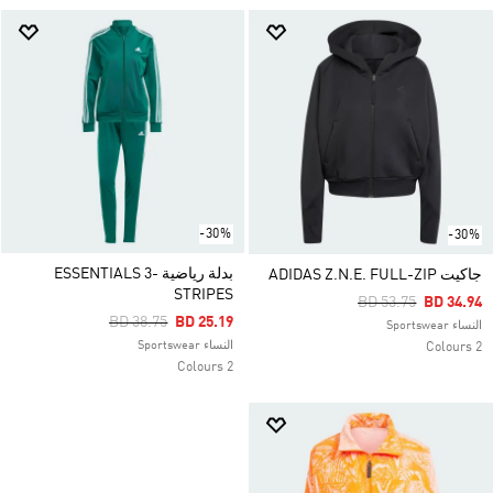
-30%
-30%
بدلة رياضية ESSENTIALS 3-
جاكيت ADIDAS Z.N.E. FULL-ZIP
STRIPES
Price Reduced Fro
To
BD 53.75
BD 34.94
Price Reduced From
To
BD 38.75
BD 25.19
النساء Sportswear
النساء Sportswear
2 Colours
2 Colours