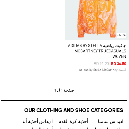
-60%
جاكيت رياضية ADIDAS BY STELLA
MCCARTNEY TRUECASUALS
WOVEN
Price Reduced Fro
To
BD 91.25
BD 36.50
النساء adidas by Stella McCartney
صفحة
1 ل 1
OUR CLOTHING AND SHOE CATEGORIES
اديداس سامبا
أحذية كرة القدم للرجال
اديداس أحذية ألترا بوست للرجال