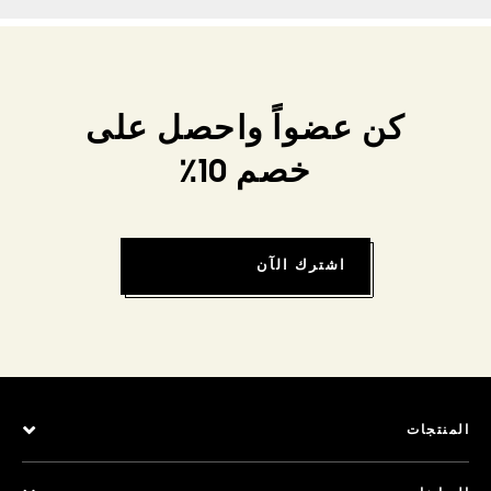
كن عضواً واحصل على
خصم 10٪
اشترك الآن
المنتجات