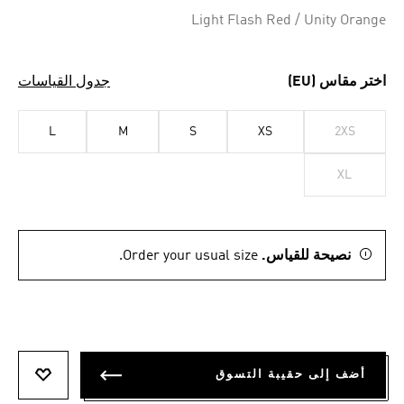
Light Flash Red / Unity Orange
اختر مقاس (EU)
جدول القياسات
L
M
S
XS
2XS
XL
نصيحة للقياس.
Order your usual size.
أضف إلى حقيبة التسوق
أضف إلى