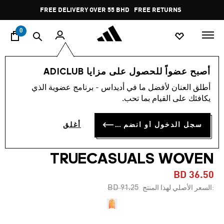
ا
Pause
FREE DELIVERY OVER 55 BHD
FREE RETURNS
promotion
rotation
0
النساء
ملابس
أصبح عضواً للحصول على مزايا ADICLUB
أطلق العنان لأفضل ما في أديداس - برنامج عضوية الذي
-60%
يكافئك على القيام بما تحب.
جاكيت رياضية ADIDAS BY
سجل الدخول أو انضم الآن
أغلق
STELLA MCCARTNEY
TRUECASUALS WOVEN
BD 36.50
Price reduced from
to
BD 91.25
:السعر الأصلي لهذا المنتج