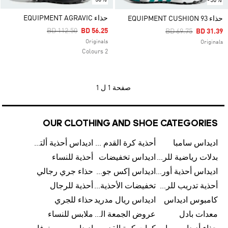
-50%
حذاء EQUIPMENT AGRAVIC
حذاء EQUIPMENT CUSHION 93
Price Reduced From
To
BD 112.50
BD 56.25
Price Reduced Fro
To
BD 69.75
BD 31.39
Originals
Originals
2 Colours
صفحة
1 ل 1
OUR CLOTHING AND SHOE CATEGORIES
اديداس سامبا
أحذية كرة القدم للرجال
اديداس أحذية ألترا بوست للرجال
بدلات رياضية للرجال
اديداس تخفيضات
أحذية للنساء
اديداس أحذية أورجينالز
اديداس إكس جود بيلينغهام
حذاء جري رجالي
أحذية تدريب للرجال
تخفيضات الأحذية للرجال
أحذية للرجال
كامبوس اديداس
اديداس ريال مدريد
حذاء للجري
معدات بادل
عروض الجمعة البيضاء للرجال
ملابس للنساء