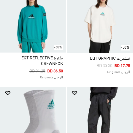
-60%
-50%
سُترة EQT REFLECTIVE
تيشيرت EQT GRAPHIC
CREWNECK
Price Reduced Fro
To
BD 35.50
BD 17.75
Price Reduced From
To
BD 91.25
BD 36.50
الرجال Originals
الرجال Originals