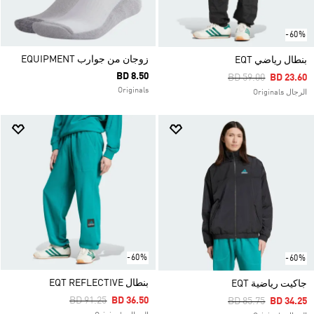
-60%
زوجان من جوارب EQUIPMENT
بنطال رياضي EQT
BD 8.50
Price Reduced Fro
To
BD 59.00
BD 23.60
Originals
الرجال Originals
-60%
-60%
بنطال EQT REFLECTIVE
جاكيت رياضية EQT
Price Reduced From
To
BD 91.25
BD 36.50
Price Reduced Fro
To
BD 85.75
BD 34.25