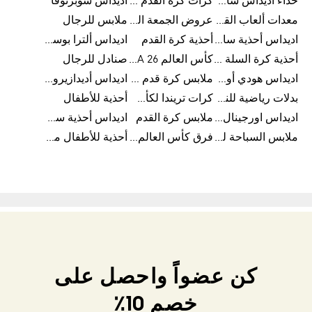
حذاء أديداس سامبا للأطفال
كرات كرة القدم للرجال
اديداس سوبرنوفا
معدات ألعاب القوى
عروض الجمعة البيضاء للسيدات
ملابس للرجال
اديداس أحذية سامبا للنساء
أحذية كرة القدم
اديداس ألترا بوست
أحذية كرة السلة للرجال
كأس العالم FIFA 26™
صنادل للرجال
اديداس هودي أورجينال للنساء
ملابس كرة قدم للاطفال
اديداس أديدازيرو معدات الجري
بدلات رياضية للنساء
كرات تريندا لكأس العالم FIFA 26™
أحذية للأطفال
اديداس اورجينال ملابس
ملابس كرة القدم
اديداس أحذية سوبرنوفا للرجال
ملابس السباحة للرجال
فرق كأس العالم FIFA 26™
أحذية للأطفال من 8 إلى 16 سنة
كن عضواً واحصل على
خصم 10٪