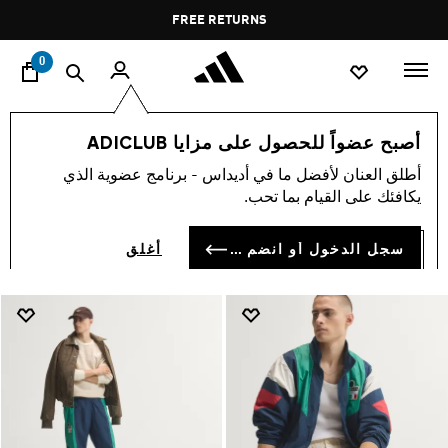
ا
Pause
FREE RETURNS
promotion
rotation
0
EQT
تشكيلات
أصبح عضواً للحصول على مزايا ADICLUB
EQT
أطلق العنان لأفضل ما في أديداس - برنامج عضوية الذي
(26)
يكافئك على القيام بما تحب.
فلتر و صنف
صور كبيرة
سجل الدخول أو انضم الآن
أغلق