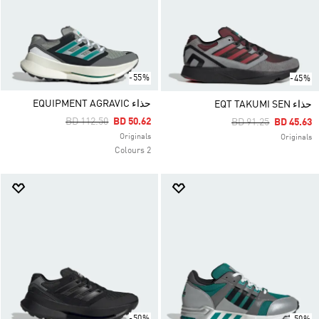
-55%
-45%
حذاء EQUIPMENT AGRAVIC
حذاء EQT TAKUMI SEN
Price Reduced From
To
BD 112.50
BD 50.62
Price Reduced Fro
To
BD 91.25
BD 45.63
Originals
Originals
2 Colours
-50%