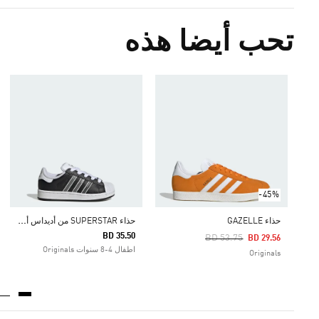
تحب أيضا هذه
-45%
ح
ذاء SUPERSTAR من أديداس أوريجينالز للأطفال
حذاء GAZELLE
BD 35.50
Price Reduced From
To
BD 53.75
BD 29.56
اطفال 4-8 سنوات Originals
Originals