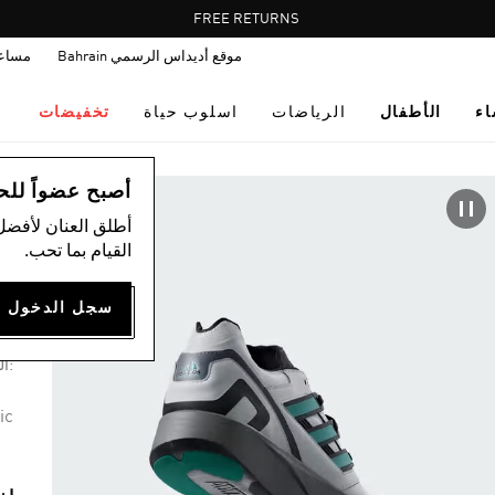
Pause
FREE RETURNS
promotion
موقع أديداس الرسمي Bahrain
مساع
rotation
اء
الأطفال
الرياضات
اسلوب حياة
تخفيضات
اس
أصبح عضواً للحصول
أطلق العنان لأفضل
القيام بما تحب.
حذا
63
:ال
ic