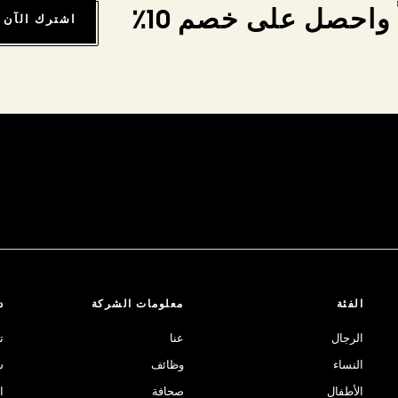
واحصل على خصم 10٪
اشترك الآن
الفئة
معلومات الشركة
د
الرجال
عنا
ت
النساء
وظائف
ش
الأطفال
صحافة
ا