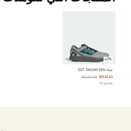
-45%
حذاء EQT TAKUMI SEN
Price Reduced From
To
BD 91.25
BD 45.63
Originals