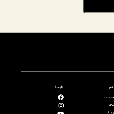
عم
تابعنا
عليمات
حن
رجاع