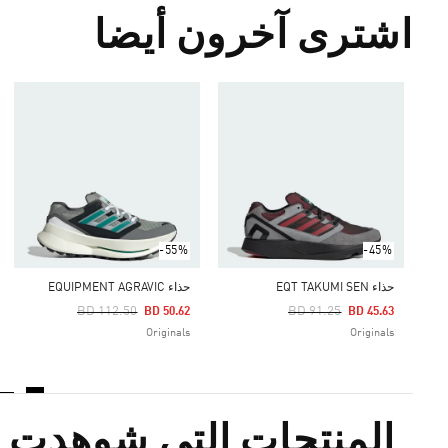
اشترى آخرون أيضا
-55%
-45%
حذاء EQT TAKUMI SEN
حذاء EQUIPMENT AGRAVIC
Price Reduced From
To
Price Reduced From
To
BD 112.50
BD 91.25
BD 50.62
BD 45.63
Originals
Originals
المنتجات التي شوهدت م