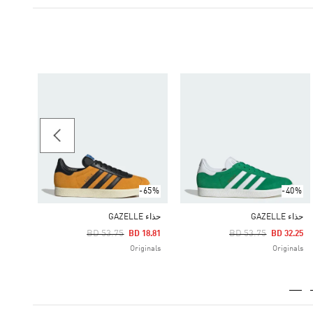
-45%
حذاء GAZELLE INDOOR
Price Reduced From
To
32.45
ginals
-65%
-40%
حذاء GAZELLE
حذاء GAZELLE
Price Reduced From
To
Price Reduced From
To
BD 53.75
BD 53.75
BD 18.81
BD 32.25
Originals
Originals