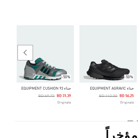
-20%
حذاء STADT
Price Reduced From
To
36.94
ginals
-50%
-50%
حذاء EQUIPMENT AGRAVIC
حذاء EQUIPMENT CUSHION 93
Price Reduced From
To
Price Reduced From
To
BD 69.75
BD 112.50
BD 31.39
BD 56.25
Originals
Originals
ؤخراً