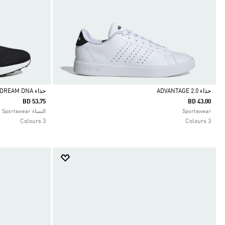
حذاء ADVANTAGE 2.0
حذاء ULTRADREAM DNA
BD 53.75
BD 43.00
Selected
Selected
Sportswear
النساء Sportswear
3 Colours
3 Colours