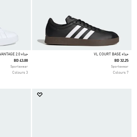
حذاء VL COURT BASE
حذاء ADVANTAGE 2.0
BD 43.00
BD 32.25
Selected
Selected
Sportswear
Sportswear
3 Colours
7 Colours