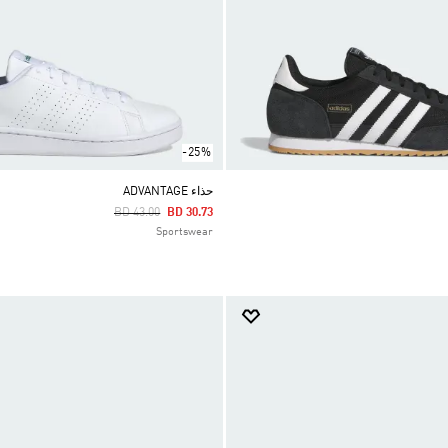
-25%
حذاء ADVANTAGE
Price Reduced From
To
BD 43.00
BD 30.73
Sportswear