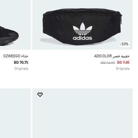
-30%
حقيبة خصر ADICOLOR
حذاء OZWEEGO
Price Reduced From
To
BD 70.75
BD 14.00
BD 9.80
Originals
Originals