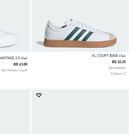
حذاء VL COURT BASE
حذاء ADVANTAGE 2.0
BD 32.25
BD 43.00
Selected
Sportswear
النساء Sportswear
7 Colours