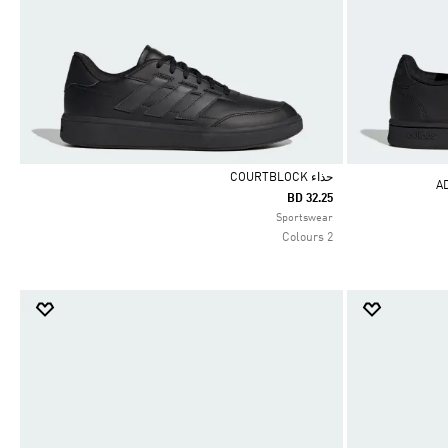
حذاء COURTBLOCK
BD 32.25
Selected
Sportswear
2 Colours