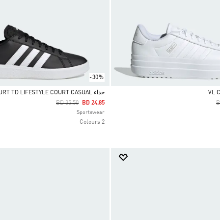
-30%
حذاء GRAND COURT TD LIFESTYLE COURT CASUAL
Price Reduced From
To
P
BD 35.50
BD 24.85
B
Selected
Sportswear
2 Colours