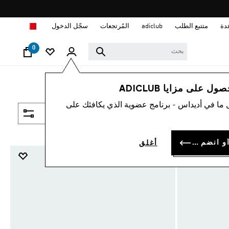
ا
دة
متتبع الطلب
adiclub
المُرتجعات
سجّل الدخول
0
 على مزايا ADICLUB
 ما في أديداس - برنامج عضوية الذي يكافئك على
فلتر و صنف
سجل الدخول أو انضم الآن
أغلق