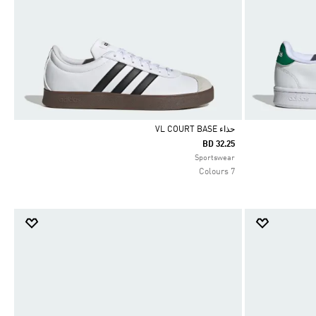
حذاء VL COURT BASE
BD 32.25
Selected
Sportswear
7 Colours