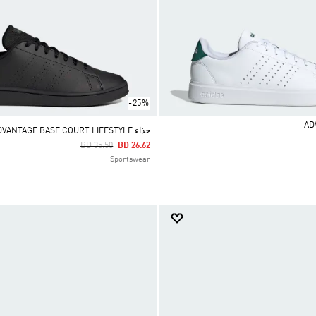
-25%
حذاء ADVANTAGE BASE COURT LIFESTYLE
Price Reduced From
To
BD 35.50
BD 26.62
Sportswear