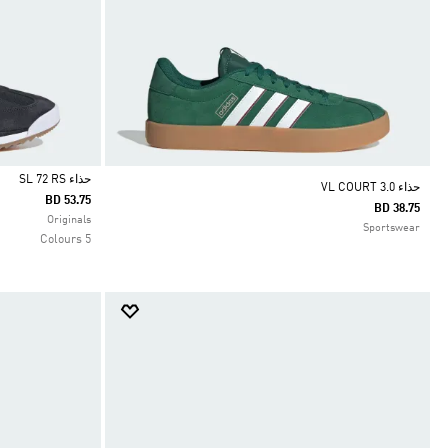
حذاء SL 72 RS
حذاء VL COURT 3.0
BD 53.75
BD 38.75
Selected
Originals
Sportswear
5 Colours