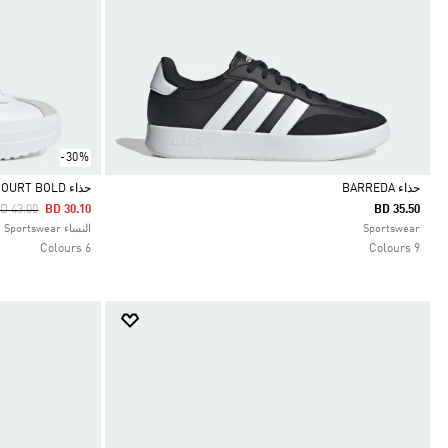
-30%
حذاء BARREDA
حذاء VL COURT BOLD
rice Reduced From
To
D 43.00
BD 30.10
BD 35.50
Selected
Selected
Sportswear
النساء Sportswear
6 Colours
9 Colours