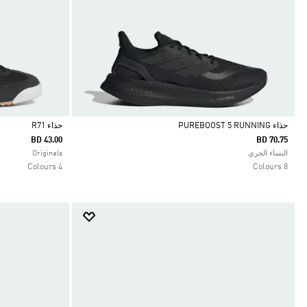
حذاء PUREBOOST 5 RUNNING
حذاء R71
BD 43.00
BD 70.75
Selected
Selected
النساء الجري
Originals
4 Colours
8 Colours