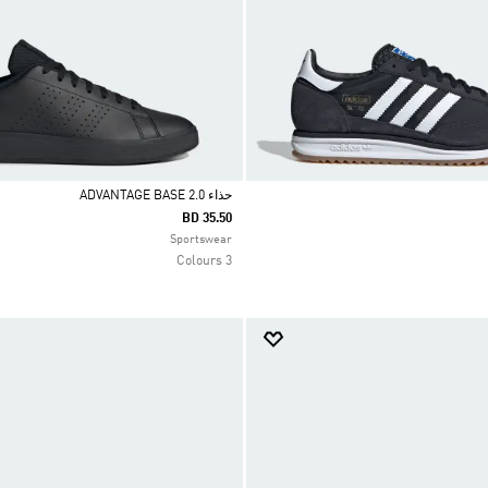
حذاء ADVANTAGE BASE 2.0
BD 35.50
Selected
Sportswear
3 Colours