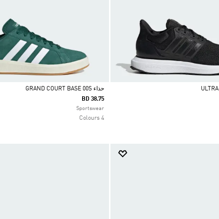
حذاء GRAND COURT BASE 00S
BD 38.75
Selected
Sportswear
4 Colours