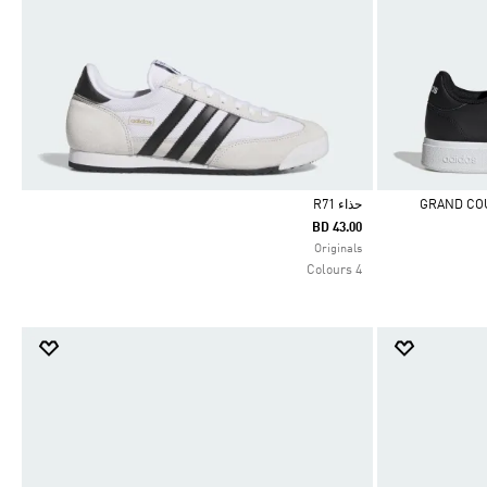
حذاء R71
BD 43.00
Selected
Originals
4 Colours