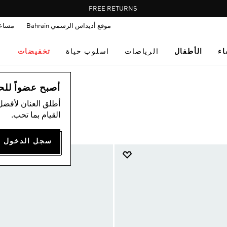
Pause
FREE RETURNS
promotion
موقع أديداس الرسمي Bahrain
مساع
rotation
اء
الأطفال
الرياضات
اسلوب حياة
تخفيضات
أصبح عضواً للحصول
أطلق العنان لأفضل
القيام بما تحب.