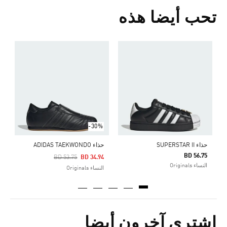
تحب أيضا هذه
ح
Price Reduced From
To
5
ا
-30%
حذاء SUPERSTAR II
حذاء ADIDAS TAEKWONDO
BD 56.75
Price Reduced From
To
BD 53.75
BD 34.94
النساء Originals
النساء Originals
اشترى آخرون أيضا