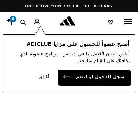
ا
Pause
FREE DELIVERY OVER 55 BHD
FREE RETURNS
promotion
rotation
0
النساء
أحذية
أصبح عضواً للحصول على مزايا ADICLUB
أطلق العنان لأفضل ما في أديداس - برنامج عضوية الذي
حذاء BARREDA DECODE
يكافئك على القيام بما تحب.
BD 46.25
سجل الدخول أو انضم الآن
أغلق