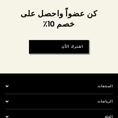
كن عضواً واحصل على
خصم 10٪
اشترك الآن
المنتجات
الرياضات
الفئة