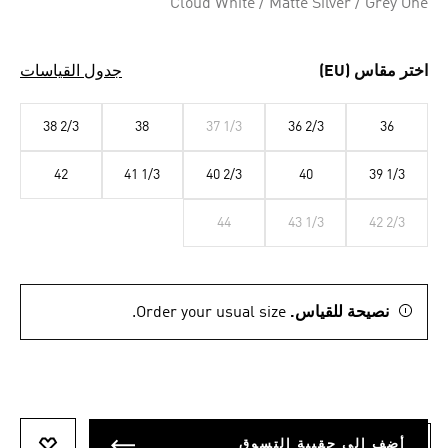
Cloud White / Matte Silver / Grey One
اختر مقاس (EU)
جدول القياسات
38 2/3
38
37 1/3
36 2/3
36
42
41 1/3
40 2/3
40
39 1/3
44
43 1/3
42 2/3
نصيحة للقياس.
Order your usual size.
أضف إلى حقيبة التسوق