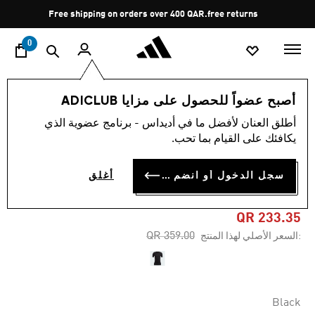
ا
Pause
Free shipping on orders over 400 QAR.
free returns
promotion
rotation
0
الرجال
الملابس
أصبح عضواً للحصول على مزايا ADICLUB
أطلق العنان لأفضل ما في أديداس - برنامج عضوية الذي
4.5
(17)
-35%
متوسط
يكافئك على القيام بما تحب.
قيمة
التقييم
XPERIOR MERINO 150
هو
سجل الدخول أو انضم الآن
أغلق
4.5
BASELAYER SHORT SLEEVE
من
5
نجوم.
QR 233.35
Read
Price reduced from
to
QR 359.00
:السعر الأصلي لهذا المنتج
17
Reviews.
رابط
نفس
الصفحة.
Black