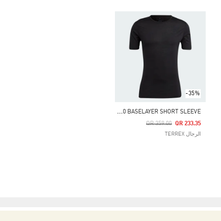
-35%
X
PERIOR MERINO 150 BASELAYER SHORT SLEEVE
Price Reduced From
To
QR 359.00
QR 233.35
الرجال TERREX