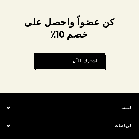
كن عضواً واحصل على
خصم 10٪
اشترك الآن
المنت
الرياضات