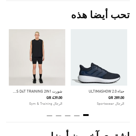
تحب أيضا هذه
0
ا
ش
ورت ADIDAS X ENTIRE STUDIOS D4T TRAINING 2IN1
حذاء ULTIMASHOW 2.0
QR 439.00
QR 289.00
الرجال Sportswear
الرجال Gym & Training