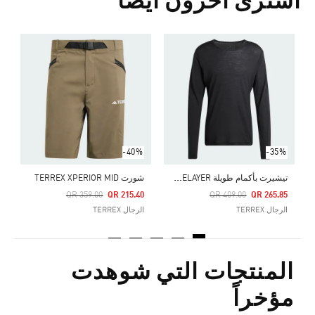
اشترى آخرون أيضا
ب
Price Reduced From
To
0
ا
-40%
-35%
ت
يشيرت بأكمام طويلة TERREX XPERIOR MERINO 150 BASELAYER
شورت TERREX XPERIOR MID
Price Reduced From
To
Price Reduced From
To
QR 359.00
QR 215.40
QR 409.00
QR 265.85
الرجال TERREX
الرجال TERREX
المنتجات التي شوهدت
مؤخراً