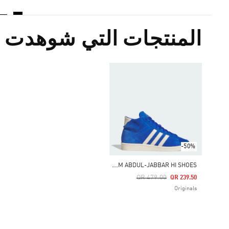
المنتجات التي شوهدت م
-50%
K
AREEM ABDUL-JABBAR HI SHOES
Price Reduced From
To
QR 479.00
QR 239.50
Originals