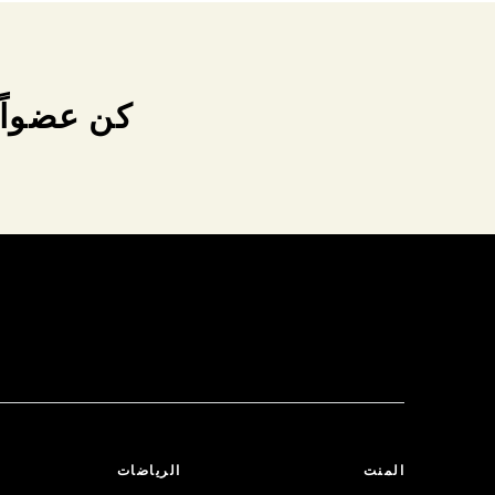
كن عضواً 
المنت
الرياضات