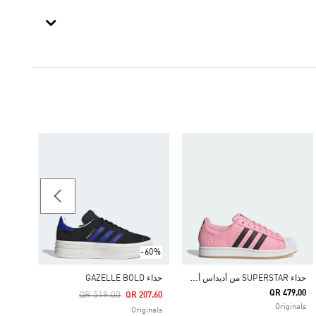
حذاء GAZELLE
89.00
اطفال 4-8 سنوات inals
-60%
ح
ذاء SUPERSTAR من أديداس أوريجينالز ميسي
حذاء GAZELLE BOLD
QR 479.00
Price Reduced From
To
QR 519.00
QR 207.60
Originals
Originals