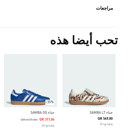
مراجعات
تحب أيضا هذه
-35%
حذاء SAMBA LT
حذاء SAMBA OG
QR 569.00
Price Reduced From
To
QR 479.00
QR 311.06
Originals
Originals