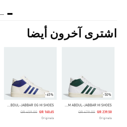
اشترى آخرون أيضا
-65%
-50%
K
AREEM ABDUL-JABBAR OG HI SHOES
K
AREEM ABDUL-JABBAR HI SHOES
Price Reduced From
To
Price Reduced From
To
QR 459.00
QR 479.00
QR 160.65
QR 239.50
Originals
Originals