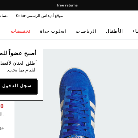
Pause
Free shipping on orders over 400 QAR.
free returns
promotion
موقع أديداس الرسمي Qatar
مساع
rotation
اء
الأطفال
الرياضات
اسلوب حياة
تخفيضات
اس
أصبح عضواً للحصول
أطلق العنان لأفضل
القيام بما تحب.
-
S
50
:ال
te