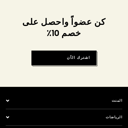
كن عضواً واحصل على
خصم 10٪
اشترك الآن
المنت
الرياضات