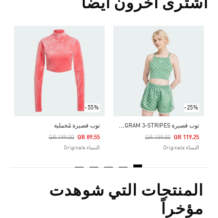
اشترى آخرون أيضا
ك
Price Reduced From
To
5
ا
-55%
-25%
ت
وب قصيرة MONOGRAM 3-STRIPES
توب قصيرة مُخملية
Price Reduced From
To
Price Reduced From
To
QR 199.00
QR 89.55
QR 159.00
QR 119.25
النساء Originals
النساء Originals
المنتجات التي شوهدت
مؤخراً