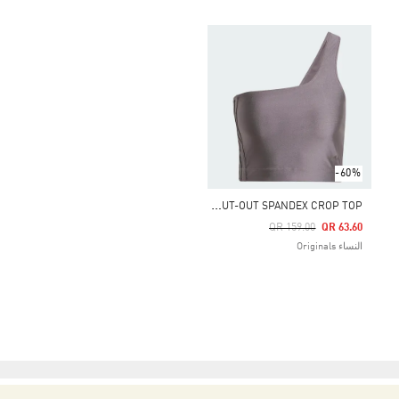
-60%
F
ASHION CUT-OUT SPANDEX CROP TOP
Price Reduced From
To
QR 159.00
QR 63.60
النساء Originals