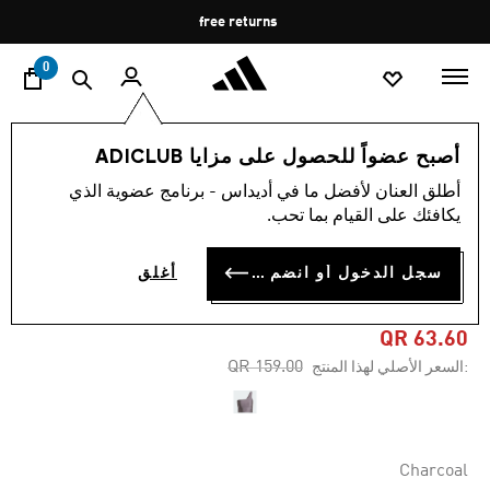
ا
Pause
free returns
promotion
rotation
0
النساء
الملابس
أصبح عضواً للحصول على مزايا ADICLUB
أطلق العنان لأفضل ما في أديداس - برنامج عضوية الذي
4.4
(16)
-60%
متوسط
يكافئك على القيام بما تحب.
قيمة
التقييم
FASHION CUT-OUT
هو
سجل الدخول أو انضم الآن
أغلق
4.4
SPANDEX CROP TOP
من
5
نجوم.
QR 63.60
Read
Price reduced from
to
QR 159.00
:السعر الأصلي لهذا المنتج
16
Reviews.
رابط
نفس
الصفحة.
Charcoal