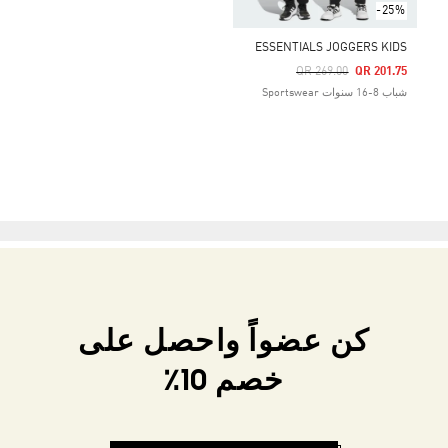
-25%
ESSENTIALS JOGGERS KIDS
Price Reduced From
To
QR 269.00
QR 201.75
شباب 8-16 سنوات Sportswear
كن عضواً واحصل على
خصم 10٪