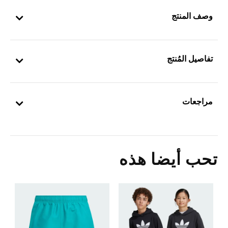
وصف المنتج
تفاصيل المُنتج
مراجعات
تحب أيضا هذه
ك
Price Reduced From
To
5
ش