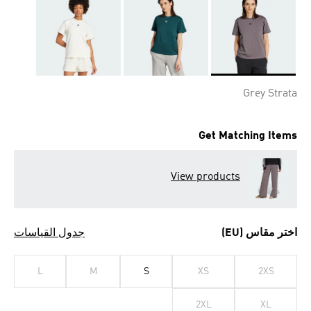
Selected
Grey Strata
Get Matching Items
View products
اختر مقاس (EU)
جدول القياسات
L
M
S
XS
2XS
2XL
XL