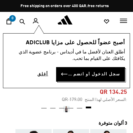
ا
Pause
Free shipping on orders over 400 QAR.
free returns
promotion
rotation
0
النساء
الملابس
أصبح عضواً للحصول على مزايا ADICLUB
أطلق العنان لأفضل ما في أديداس - برنامج عضوية الذي
5.0
(1)
-25%
متوسط
يكافئك على القيام بما تحب.
قيمة
التقييم
ESSENTIALS تي شيرت واسع
هو
سجل الدخول أو انضم الآن
أغلق
5.0
الأضلاع المصمم لفصل الشتاء
من
5
نجوم.
QR 134.25
Read
Price reduced from
to
QR 179.00
:السعر الأصلي لهذا المنتج
a
Review.
رابط
نفس
الصفحة.
3 ألوان متوفرة