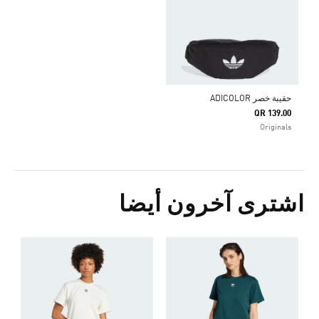
حقيبة خصر ADICOLOR
QR 139.00
Originals
اشترى آخرون أيضا
Price Reduced From
To
5
ا