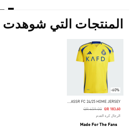
المنتجات التي شوهدت م
-60%
A
LNASSR FC 24/25 HOME JERSEY
Price Reduced From
To
QR 459.00
QR 183.60
الرجال كرة القدم
Made For The Fans