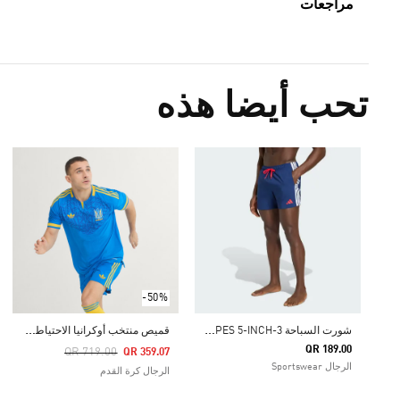
مراجعات
تحب أيضا هذه
-50%
ش
ورت السباحة 3-STRIPES 5-INCH
ق
ميص منتخب أوكرانيا الاحتياطي الأصلي لعام 2026
QR 189.00
Price Reduced From
To
QR 719.00
QR 359.07
الرجال Sportswear
الرجال كرة القدم