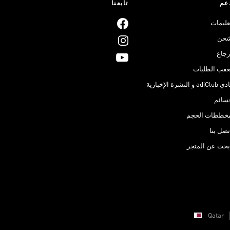
عم
تابعنا
عليمات
حن
رجاع
عقب الطلبات
adiClub و النشرة الإخبارية
سائم
خططات الحجم
تصل بنا
بحث عن المتجر
Qatar