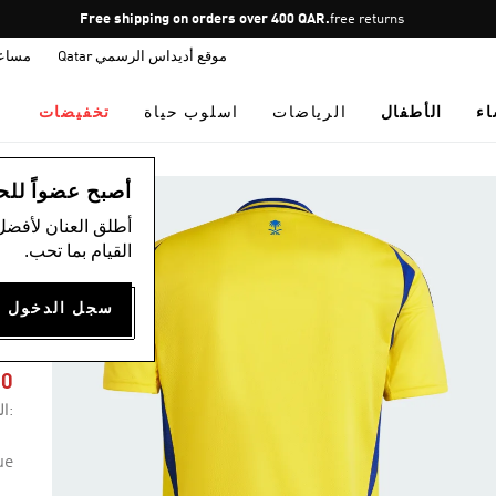
Pause
Free shipping on orders over 400 QAR.
free returns
promotion
موقع أديداس الرسمي Qatar
مساع
rotation
اء
الأطفال
الرياضات
اسلوب حياة
تخفيضات
ال
أصبح عضواً للحصول
أطلق العنان لأفضل
القيام بما تحب.
5
Y
60
:ال
ue