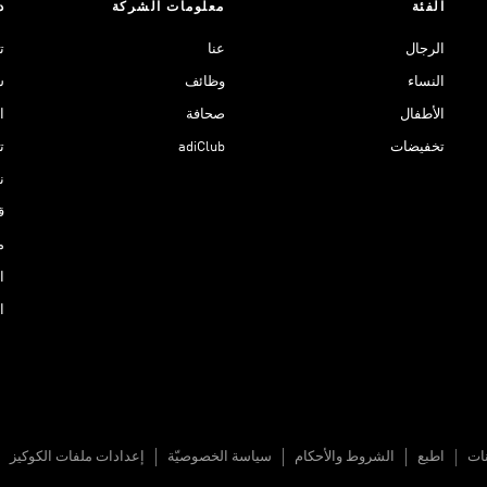
الفئة
معلومات الشركة
د
الرجال
عنا
ت
النساء
وظائف
ش
الأطفال
صحافة
ا
تخفيضات
adiClub
ت
نادي 
ق
م
ا
ا
نات
اطبع
الشروط والأحكام
سياسة الخصوصيّة
إعدادات ملفات الكوكيز