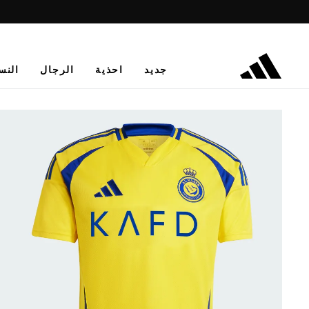
جديد
احذية
الرجال
النس