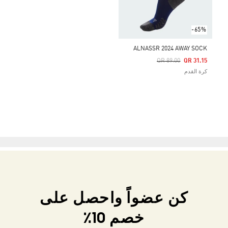
-65%
ALNASSR 2024 AWAY SOCK
Price Reduced From
To
QR 89.00
QR 31.15
كرة القدم
كن عضواً واحصل على
خصم 10٪