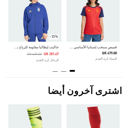
0
ا
-35%
ق
ميص منتخب إسبانيا الأساسي لعام 2026
ج
اكيت إيطاليا مقاومة للرياح بسحاب كامل TIRO TRAVEL
QR 479.00
Price Reduced From
To
QR 439.00
QR 281.49
النساء كرة القدم
الرجال كرة القدم
اشترى آخرون أيضا
Price Reduced From
To
0
ك