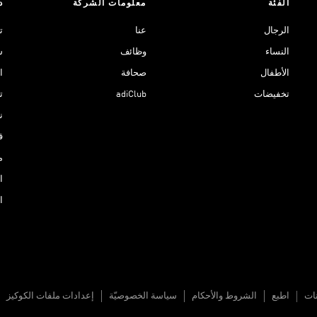
الفئة
معلومات الشركة
د
الرجال
عنا
ت
النساء
وظائف
ش
الأطفال
صحافة
ا
تخفيضات
adiClub
ت
نادي 
ق
م
ا
ا
نات
اطبع
الشروط والأحكام
سياسة الخصوصيّة
إعدادات ملفات الكوكيز