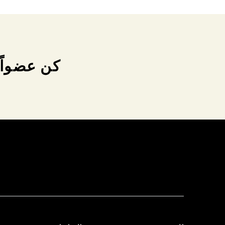
كن عضواً 