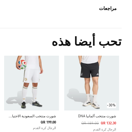
مراجعات
تحب أيضا هذه
-30%
ش
ورت منتخب السعودية الاحتياطي لعام 2026
شورت منتخب ألمانيا DNA
QR 199.00
Price Reduced From
To
QR 189.00
QR 132.30
الرجال كرة القدم
الرجال كرة القدم