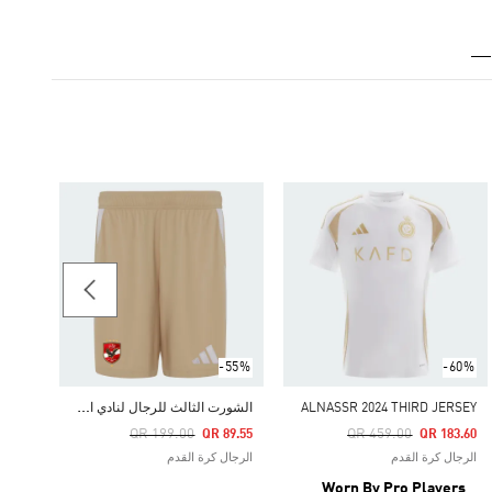
-65%
Price Reduced From
To
60.65
الرجال
ers
-55%
-60%
ا
لشورت الثالث للرجال لنادي الأهلي لكرة القدم لعام 2024
ALNASSR 2024 THIRD JERSEY
Price Reduced From
To
Price Reduced From
To
QR 199.00
QR 459.00
QR 89.55
QR 183.60
الرجال كرة القدم
الرجال كرة القدم
Worn By Pro Players