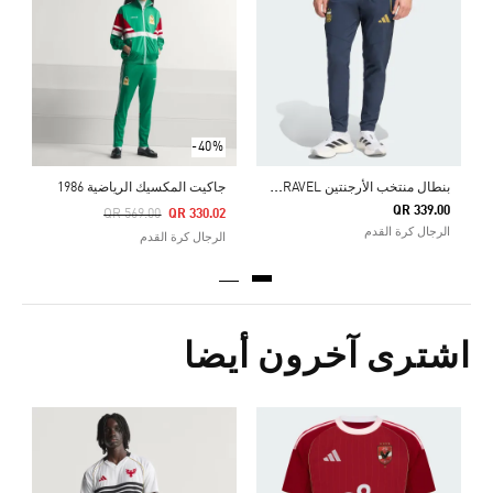
0
ا
-40%
ب
نطال منتخب الأرجنتين TIRO TRAVEL
جاكيت المكسيك الرياضية 1986
QR 339.00
Price Reduced From
To
QR 569.00
QR 330.02
الرجال كرة القدم
الرجال كرة القدم
اشترى آخرون أيضا
0
ا