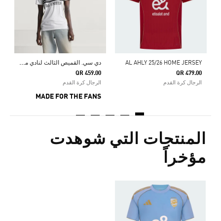
S
د
ي سي. القميص الثالث لنادي مانشستر يونايتد 25/26
AL AHLY 25/26 HOME JERSEY
QR 459.00
QR 479.00
الرجال كرة القدم
الرجال كرة القدم
MADE FOR THE FANS
المنتجات التي شوهدت
مؤخراً