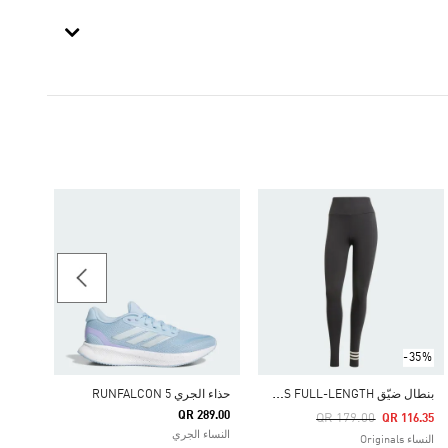
59.00
النساء ERREX
-35%
ب
نطال ضيّق NEUCLASSICS FULL-LENGTH
حذاء الجري RUNFALCON 5
QR 289.00
Price Reduced From
To
QR 179.00
QR 116.35
النساء الجري
النساء Originals