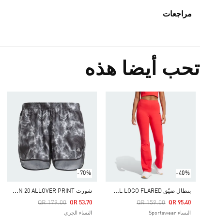
مراجعات
تحب أيضا هذه
-70%
-40%
ب
نطال ضيّق ESSENTIALS SMALL LOGO FLARED
ش
ورت MARATHON 20 ALLOVER PRINT (قياس كبير)
Price Reduced From
To
Price Reduced From
To
QR 179.00
QR 159.00
QR 53.70
QR 95.40
النساء Sportswear
النساء الجري