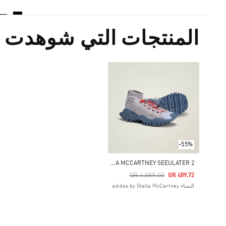
المنتجات التي شوهدت م
-55%
A
DIDAS BY STELLA MCCARTNEY SEEULATER 2
Price Reduced From
To
QR 1,089.00
QR 489.72
النساء adidas by Stella McCartney