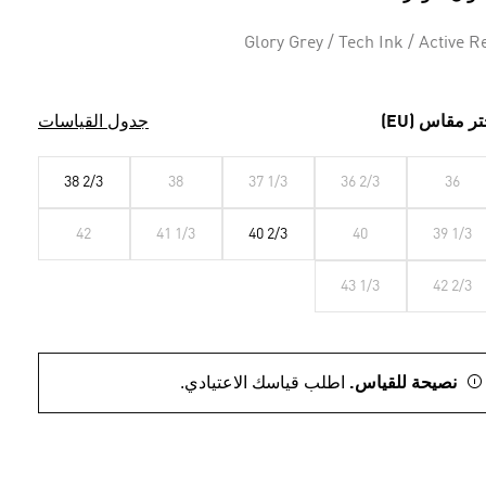
Glory Grey / Tech Ink / Active R
تر مقاس (EU)
جدول القياسات
38 2/3
38
37 1/3
36 2/3
36
42
41 1/3
40 2/3
40
39 1/3
43 1/3
42 2/3
نصيحة للقياس.
اطلب قياسك الاعتيادي.