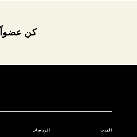
كن عضواً 
المنت
الرياضات