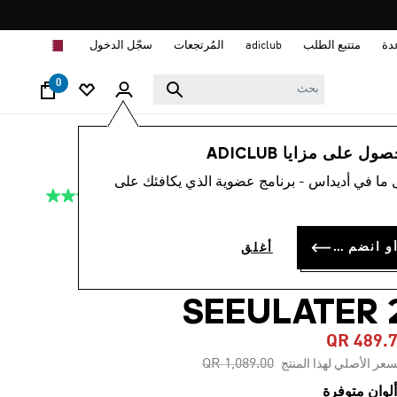
ا
دة
متتبع الطلب
adiclub
المُرتجعات
سجّل الدخول
0
نساء
أحذية
 على مزايا ADICLUB
 ما في أديداس - برنامج عضوية الذي يكافئك على
4.7
(12)
-55%
متوسط
قيمة
التقييم
ADIDAS BY STELL
هو
سجل الدخول أو انضم الآن
أغلق
4.7
MCCARTNE
من
5
نجوم.
SEEULATER 
Read
12
QR 489.
Reviews.
رابط
Price reduced from
to
QR 1,089.00
سعر الأصلي لهذا المنتج
نفس
الصفحة.