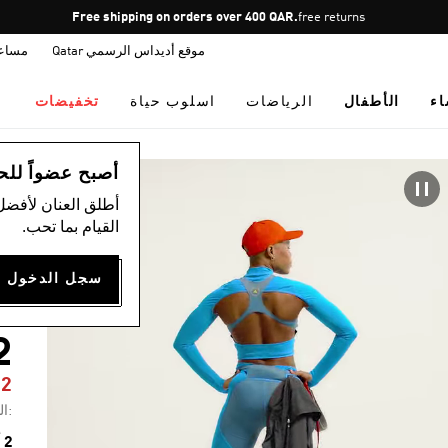
Pause
Free shipping on orders over 400 QAR.
free returns
promotion
موقع أديداس الرسمي Qatar
مساع
rotation
اء
الأطفال
الرياضات
اسلوب حياة
تخفيضات
ال
أصبح عضواً للحصول
أطلق العنان لأفضل
القيام بما تحب.
A
Y
2
72
:ال
2 ألوان متوفرة