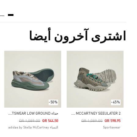
اشترى آخرون أيضا
-50%
-45%
A
DIDAS BY STELLA MCCARTNEY SEEULATER 2
ح
ذاء ADIDAS BY STELLA MCCARTNEY SPORTSWEAR LOW GROUND
Price Reduced From
To
Price Reduced From
To
QR 1,089.00
QR 1,089.00
QR 544.50
QR 598.95
Sportswear
النساء adidas by Stella McCartney