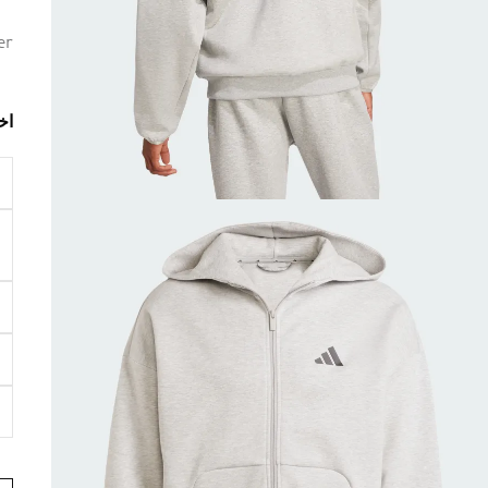
er
اخ