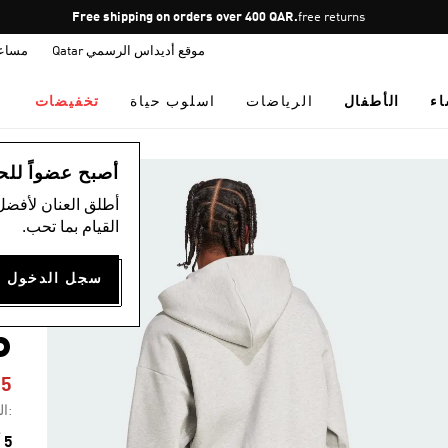
Pause
Free shipping on orders over 400 QAR.
free returns
promotion
موقع أديداس الرسمي Qatar
مساع
rotation
اء
الأطفال
الرياضات
اسلوب حياة
تخفيضات
ال
أصبح عضواً للحصول
أطلق العنان لأفضل
القيام بما تحب.
-
P
25
:ال
5 ألوان متوفرة