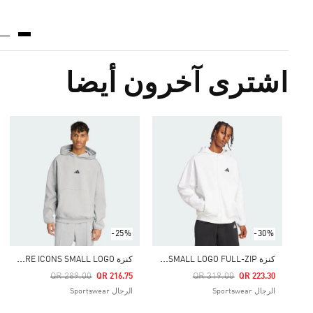
اشترى آخرون أيضا
-25%
-30%
ك
نزة FUTURE ICONS SMALL LOGO FULL-ZIP
ك
نزة FUTURE ICONS SMALL LOGO
Price Reduced From
To
Price Reduced From
To
QR 289.00
QR 319.00
QR 216.75
QR 223.30
الرجال Sportswear
الرجال Sportswear