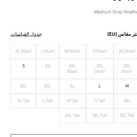
Medium Grey Heath
تر مقاس (EU)
جدول القياسات
XL Short
L Short
M Short
S Short
XS Short
S
XS
4XL
3XL
2XL
Short
Short
Short
3XL
2XL
XL
L
M
XL Tall
L Tall
M Tall
S Tall
4XL
4XL Tall
3XL Tall
2XL Tall