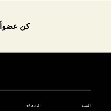
كن عضواً 
المنت
الرياضات