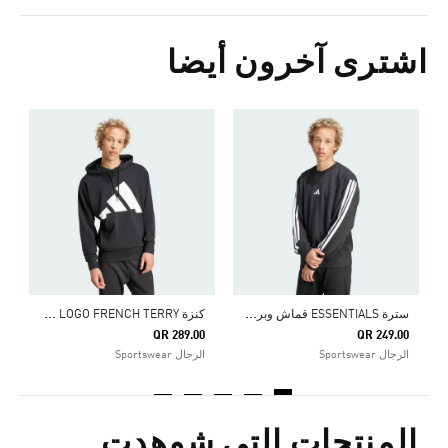
اشترى آخرون أيضا
0
ا
س
ترة ESSENTIALS قماش وبر فرنسي بالخطوط الثلاثة
ك
نزة ESSENTIALS BIG LOGO FRENCH TERRY
QR 289.00
QR 249.00
الرجال Sportswear
الرجال Sportswear
المنتجات التي شوهدت