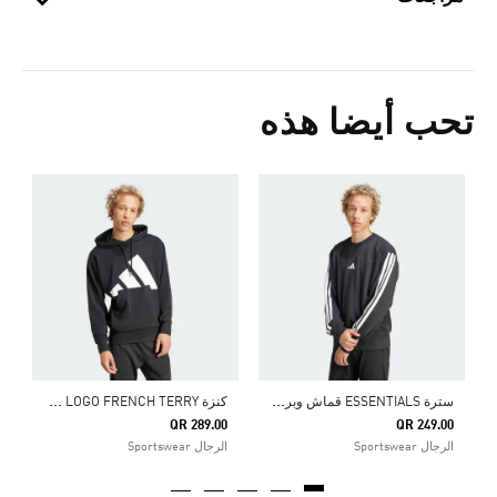
تحب أيضا هذه
0
ا
س
ترة ESSENTIALS قماش وبر فرنسي بالخطوط الثلاثة
ك
نزة ESSENTIALS BIG LOGO FRENCH TERRY
QR 289.00
QR 249.00
الرجال Sportswear
الرجال Sportswear