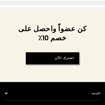
كن عضواً واحصل على
خصم 10٪
اشترك الآن
المنت