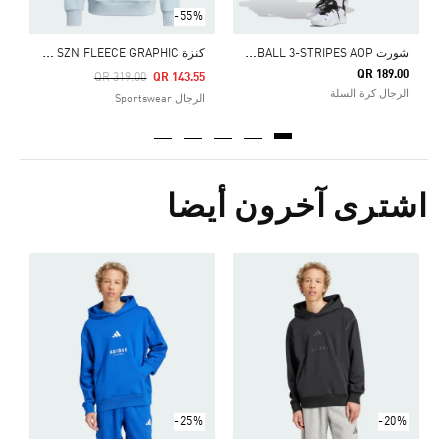
-55%
ش
ورت ADIDAS BASKETBALL 3-STRIPES AOP
ك
نزة ALL SZN FLEECE GRAPHIC
QR 189.00
Price Reduced From
To
QR 319.00
QR 143.55
الرجال كرة السلة
الرجال Sportswear
اشترى آخرون أيضا
-25%
-20%