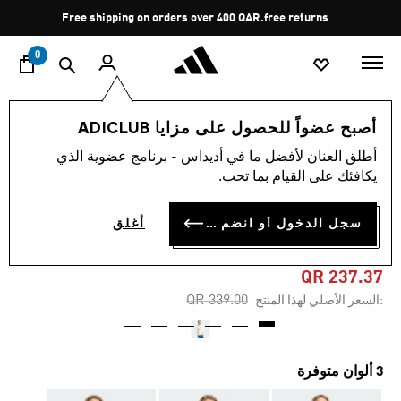
ا
Pause
Free shipping on orders over 400 QAR.
free returns
promotion
rotation
0
الرجال
الملابس
أصبح عضواً للحصول على مزايا ADICLUB
أطلق العنان لأفضل ما في أديداس - برنامج عضوية الذي
4.7
(79)
-25%
متوسط
يكافئك على القيام بما تحب.
قيمة
التقييم
كنزة ALL SZN FLEECE
هو
سجل الدخول أو انضم الآن
أغلق
4.7
GRAPHIC
من
5
نجوم.
QR 237.37
Read
Price reduced from
to
QR 339.00
:السعر الأصلي لهذا المنتج
79
Reviews.
رابط
نفس
الصفحة.
3 ألوان متوفرة