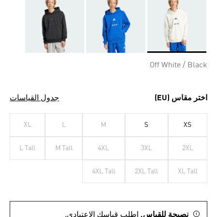
Selected
Off White / Black
اختر مقاس (EU)
جدول القياسات
XL
L
M
S
XS
L Tall
M Tall
4XL
3XL
2XL
4XL Tall
2XL Tall
XL Tall
نصيحة للقياس.
اطلب قياسك الاعتيادي.