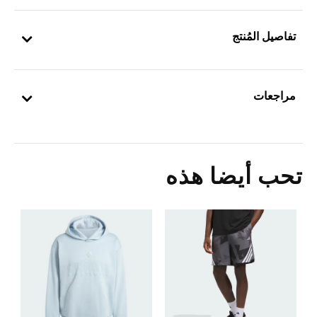
تفاصيل المُنتج
مراجعات
تحب أيضا هذه
Price Reduced From
To
0
ا