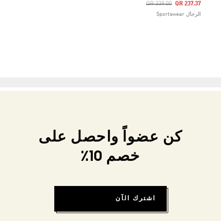
Price Reduced From
To
QR 339.00
QR 237.37
الرجال Sportswear
كن عضواً واحصل على
خصم 10٪
اشترك الآن