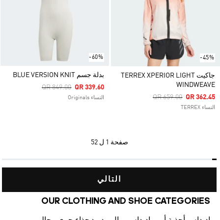
-60%
-45%
بدلة جسم BLUE VERSION KNIT
جاكيت TERREX XPERIOR LIGHT
WINDWEAVE
Price Reduced From
To
QR 849.00
QR 339.60
Price Reduced From
To
QR 659.00
QR 362.45
النساء Originals
النساء TERREX
صفحة
1 ل 52
التالي
OUR CLOTHING AND SHOE CATEGORIES