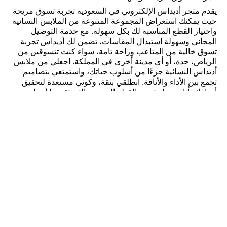
يقدم متجر أديداس الإلكتروني في السعودية تجربة تسوق مريحة
حيث يمكنك استعراض المجموعة المتنوعة من الملابس النسائية
واختيار القطع المناسبة لك بكل سهولة. مع خدمة التوصيل
المجاني وسهولة استبدال المقاسات، تضمن لك أديداس تجربة
تسوق خالية من المتاعب وراحة تامة، سواء كنت تتسوقين من
الرياض، جدة، أو أي مدينة أخرى في المملكة. اجعلي من ملابس
أديداس النسائية جزءًا من أسلوب حياتك، واستمتعي بتصاميم
تجمع بين الأداء والأناقة. انطلقي بثقة، وكوني مستعدة لتحقيق
أهدافك بأناقة وراحة، مع القطع المتعددة التي تقدمها أديداس
خصيصًا للنساء النشيطات والمتألقات في جميع جوانب حياتهن.
كن عضواً واحصل على
خصم 10٪