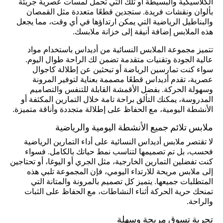
الكلاسيكية والبسيطة أو تلك التي تحمل لمسات عصرية جريئة
بألوان ونقشات فريدة. ستجدين قطعًا متعددة مثل القمصان
والبناطيل الرياضية التي يمكن ارتداؤها في أي وقت، مما يجعل
هذه الملابس إضافة أنيقة إلى خزانة ملابسك.
تتميز مجموعة الملابس النسائية من أديداس باستخدام مواد
عالية الجودة وتقنيات متقدمة تضمن لك الراحة طوال اليوم.
سواء كنت تمارسين الرياضة أو تبحثين عن إطلالة كاجوال
عصرية، تقدم أديداس قطعًا مصممة بعناية لتوفير المرونة
وسهولة الحركة. بفضل الأقمشة القابلة للتنفس والتصاميم
المدروسة، يمكنك التألق براحة تامة خلال التمارين المكثفة أو
الأنشطة اليومية، مع الحفاظ على إطلالة متجددة وأناقة متميزة.
ملابس تلائم جميع الأنشطة اليومية والرياضية
لا تقتصر ملابس أديداس النسائية على أداء التمارين الرياضية
فحسب، بل تم تصميمها لتناسب نمط حياتك بالكامل. فسواء
كنت تفضلين التمارين الخارجية، مثل الجري أو اليوغا، أو تحتاجين
إلى ملابس مريحة للارتداء اليومي، فإن المجموعة تلبي هذه
المتطلبات جميعها. يتميز كل تصميم بالمرونة والمتانة التي
تمنحك حرية الحركة أثناء النشاطات، مع الحفاظ على الثبات
والراحة.
تجربة تسوق مريحة وسهلة