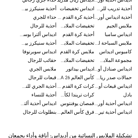
اديداس أحذية أورجينالز
اديداس ريال مدريد
حذاء جري رجالي
أحذية تدريب للرجال
اديداس تخفيضات
أحذية سنيكرز بيضاء للرجال
أحذية اديداس أورجينال للنساء
أحذية كرة القدم للرجال
حذاء للجري
ملابس الجيم
تخفيضات الملابس للأطفال
أحذية للرجال
اديداس سامبا
أحذية كرة القدم
اديداس ألترا بوست
ملابس السباحة للرجال
تخفيضات الملابس الرياضية
أحذية سنيكرز بيضاء للرجال
كامبوس اديداس
ملابس كرة القدم
اديداس سوبرنوفا
مجموعة الملابس الرياضية
تخفيضات الملابس للرجال
حقائب للرجال
اديداس صنادل أورجينال للنساء
اديداس بيداتور
ملابس الجري
حمالات صدر رياضية
كأس العالم FIFA 26™
قبعات للرجال
اديداس قبعات أورجينال للرجال
كرات كرة القدم للرجال
أحذية الجري للنساء
بادل
كرات تريندا لكأس العالم FIFA 26™
أحذية للنساء
اديداس أحذية أورجينال للرجال
قمصان يوفنتوس
اديداس أحذية ألترا بوست للرجال
اديداس أحذية تيريكس
فرق كأس العالم FIFA 26™
بنطلونات للرجال
تشكيلة الملابس النسائية من أديداس: أناقة وأداء يجمعان