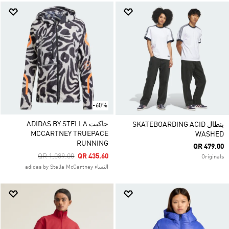
-60%
جاكيت ADIDAS BY STELLA
بنطال SKATEBOARDING ACID
MCCARTNEY TRUEPACE
WASHED
RUNNING
QR 479.00
Price Reduced From
To
QR 1,089.00
QR 435.60
Originals
النساء adidas by Stella McCartney