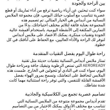
بين الراحة والجودة
سواء كنت تبحثين عن أزياء رياضية ترفع من أداء تمارينك أو قطع
عصرية تتناسب مع أسلوب حياتك اليومي، فإن مجموعة الملابس
النسائية من أديداس هي الخيار المثالي. تم تصميم هذه
المجموعة بعناية فائقة لتلائم مختلف احتياجاتك، بدءًا من
التمارين المكثفة إلى الأنشطة اليومية. باستخدام أقمشة عالية
الجودة وتقنيات مبتكرة، يمكنك الاعتماد على ملابس أديداس
لتوفر لك الراحة والأداء العاليين، مع الحفاظ على أناقتك في كل
خطوة.
راحة طوال اليوم بفضل التقنيات المتقدمة
تمتاز ملابس أديداس النسائية بتقنيات حديثة مثل تقنية
AEROREADY التي تمتص الرطوبة وتبقيك جافة ومرتاحة طوال
اليوم، سواء كنت في النادي أو تتجولين في الخارج. صُممت هذه
الملابس لتحافظ على انتعاشك، وتسمح بمرور الهواء بفضل
الأقمشة القابلة للتنفس، والتي توفر راحة استثنائية مهما كانت
شدة نشاطك.
تصاميم عصرية تجمع بين الكلاسيكية والجاذبية
تقدم أديداس مجموعة متنوعة من الملابس النسائية التي
تتناسب مع مختلف الأذواق. يمكنك الاختيار من بين التصاميم