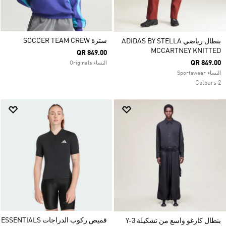
سترة SOCCER TEAM CREW
بنطال رياضي ADIDAS BY STELLA
MCCARTNEY KNITTED
QR 849.00
QR 849.00
النساء Originals
النساء Sportswear
2 Colours
قميص ركوب الدراجات ESSENTIALS
بنطال كارغو واسع من تشكيلة Y-3