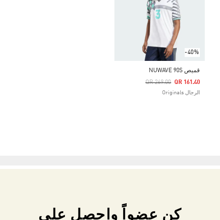
-40%
قميص NUWAVE 90S
Price Reduced From
To
QR 269.00
QR 161.40
الرجال Originals
كن عضواً واحصل على