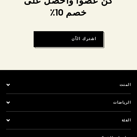
كن عضواً واحصل على
خصم 10٪
اشترك الآن
المنت
الرياضات
الفئة