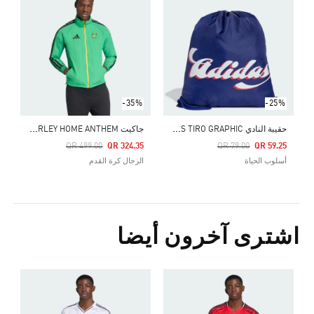
-35%
-25%
ح
قيبة النادي ADIDAS TIRO GRAPHIC
ج
اكيت JAMAICA X BOB MARLEY HOME ANTHEM
Price Reduced From
To
Price Reduced From
To
QR 499.00
QR 324.35
QR 79.00
QR 59.25
أسلوب الحياة
الرجال كرة القدم
اشترى آخرون أيضا
0