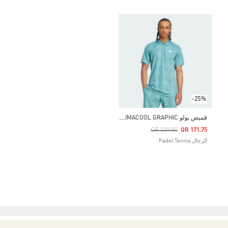
-25%
ق
ميص بولو CLUB TENNIS CLIMACOOL GRAPHIC
Price Reduced From
To
QR 229.00
QR 171.75
الرجال Padel Tennis