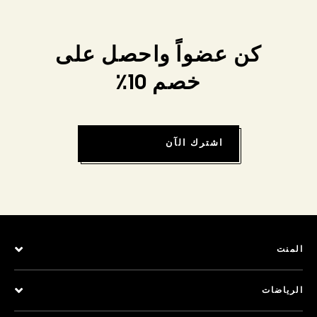
كن عضواً واحصل على
خصم 10٪
اشترك الآن
المنت
الرياضات