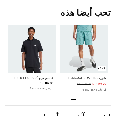
تحب أيضا هذه
ق
Price Reduced From
To
5
ا
-25%
ش
ورت CLUB TENNIS CLIMACOOL GRAPHIC
ق
ميص بولو ESSENTIALS 3-STRIPES PIQUÉ
QR 189.00
Pri
QR 199.00
QR 149.25
الرجال Sportswear
الرجال Padel Tennis