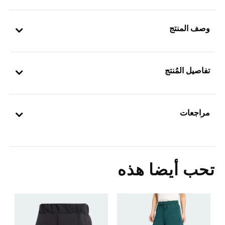
وصف المنتج
تفاصيل المُنتج
مراجعات
تحب أيضا هذه
ت
Price Reduced From
To
8