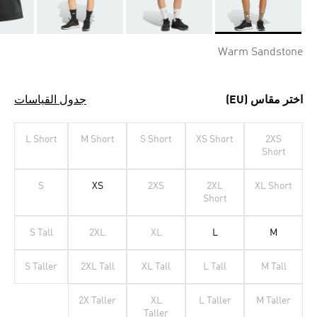
Selected
Warm Sandstone
اختر مقاس (EU)
جدول القياسات
L Short
M Short
S Short
XS Short
2XS
Short
S
XS
2XS
2XL
XL Short
Short
S Tall
2XL
XL
L
M
S Taller
2XL Tall
XL Tall
L Tall
M Tall
2X Taller
XL
L Taller
M Taller
Taller