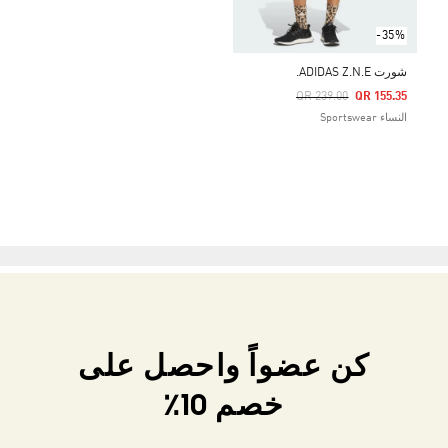
-35%
شورت ADIDAS Z.N.E.
Price Reduced From
To
QR 239.00
QR 155.35
النساء Sportswear
كن عضواً واحصل على
خصم 10٪