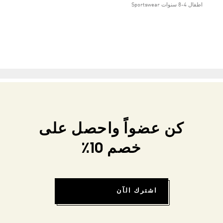
اطفال 4-8 سنوات Sportswear
كن عضواً واحصل على
خصم 10٪
اشترك الآن