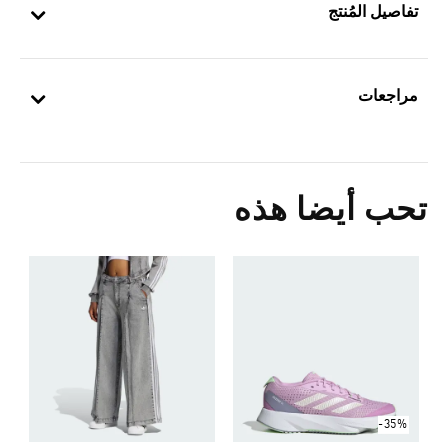
تفاصيل المُنتج
مراجعات
تحب أيضا هذه
ح
0
ا
-35%