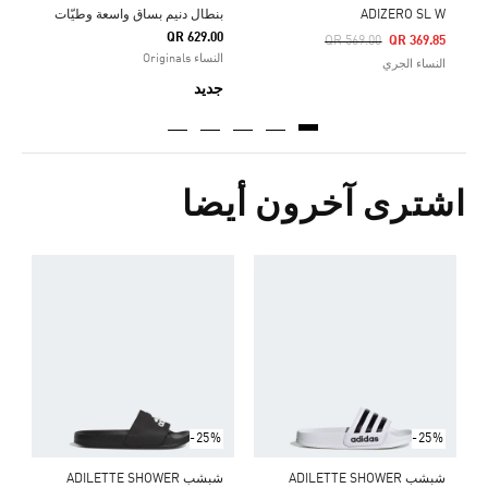
ADIZERO SL W
بنطال دنيم بساق واسعة وطيّات
QR 629.00
Price Reduced From
To
QR 569.00
QR 369.85
النساء Originals
النساء الجري
جديد
اشترى آخرون أيضا
ش
Price Reduced From
To
5
ا
-25%
-25%
شبشب ADILETTE SHOWER
شبشب ADILETTE SHOWER