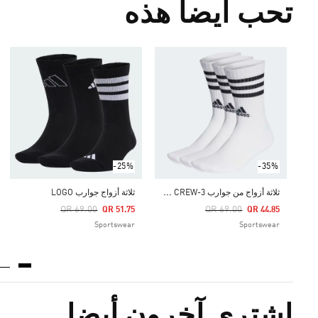
تحب أيضا هذه
-25%
-35%
ث
لاثة أزواج من جوارب 3-STRIPES CUSHIONED CREW
ثلاثة أزواج جوارب LOGO
Price Reduced From
To
Price Reduced From
To
QR 69.00
QR 69.00
QR 51.75
QR 44.85
Sportswear
Sportswear
اشترى آخرون أيضا