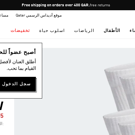
Pause
Free shipping on orders over 400 QAR.
free returns
promotion
موقع أديداس الرسمي Qatar
مساع
rotation
اء
الأطفال
الرياضات
اسلوب حياة
تخفيضات
أس
أصبح عضواً للحصول
أطلق العنان لأفضل
القيام بما تحب.
س
D
W
35
:ال