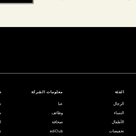
الفئة
معلومات الشركة
د
الرجال
عنا
ت
النساء
وظائف
ش
الأطفال
صحافة
ا
تخفيضات
adiClub
ت