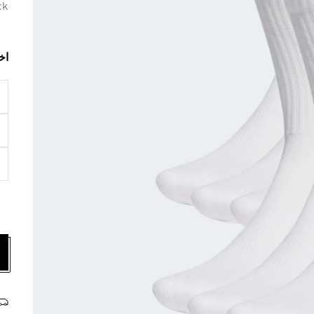
ck
اخ