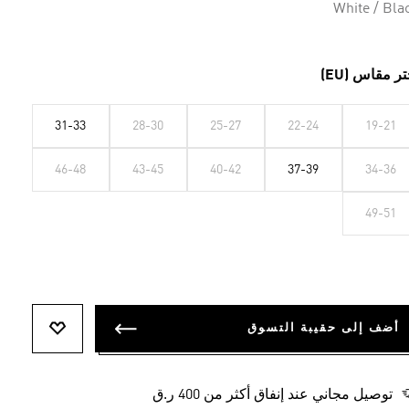
White / Bla
تر مقاس (EU)
31-33
28-30
25-27
22-24
19-21
46-48
43-45
40-42
37-39
34-36
49-51
أضف إلى حقيبة التسوق
أضف إلى ل
توصيل مجاني عند إنفاق أكثر من 400 ر.ق