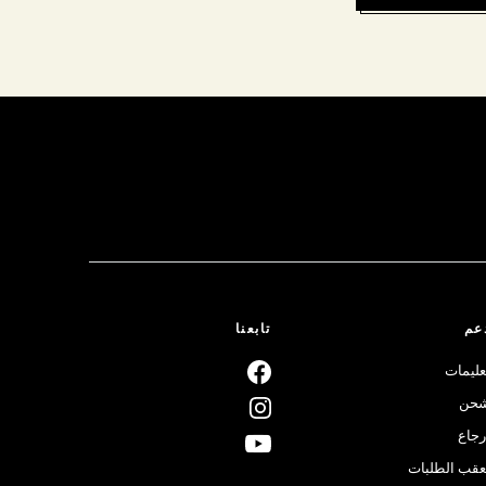
عم
تابعنا
عليمات
حن
رجاع
عقب الطلبات