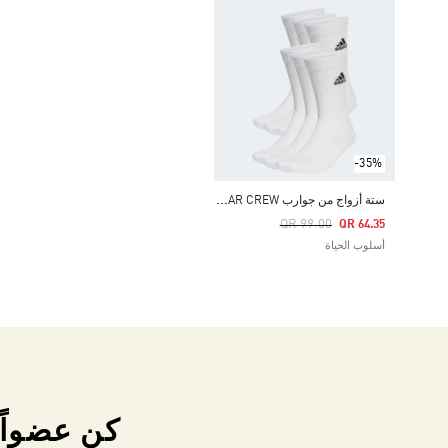
-35%
س
تة أزواج من جوارب CUSHIONED SPORTSWEAR CREW
Price Reduced From
To
QR 99.00
QR 64.35
أسلوب الحياة
كن عضواً 