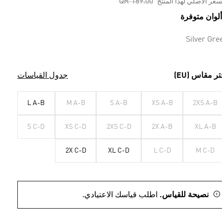
Price reduced from
to
QR 189.00
سعر الأصلي لهذا المنتج
Silver Gre
تر مقاس (EU)
جدول القياسات
L A-B
M A-B
S A-B
XS A-B
2XS A-B
S C-D
XS C-D
2XS C-D
2X A-B
XL A-B
2X C-D
XL C-D
L C-D
M C-D
نصيحة للقياس.
اطلب قياسك الاعتيادي.