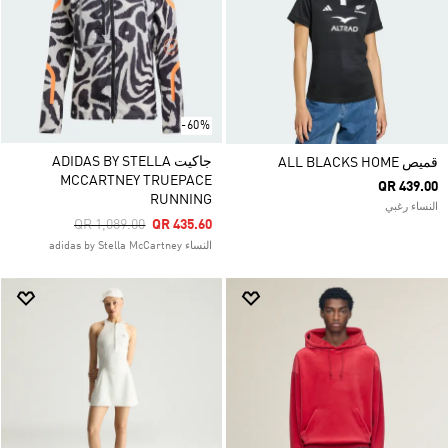
-60%
جاكيت ADIDAS BY STELLA
قميص ALL BLACKS HOME
MCCARTNEY TRUEPACE
QR 439.00
RUNNING
النساء رغبي
Price Reduced From
To
QR 1,089.00
QR 435.60
النساء adidas by Stella McCartney