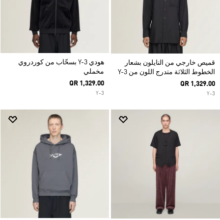
هودي Y-3 بسحّاب من كوردروي
قميص خارجي من النايلون بشعار
مخملي
الخطوط الثلاثة متدرج اللون من Y-3
QR 1,329.00
QR 1,329.00
Y-3
Y-3