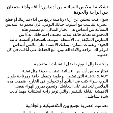
تشكيلة الملابس النسائية من أديداس: أناقة وأداء يجمعان
بين الراحة والجودة
سواء كنت تبحثين عن أزياء رياضية ترفع من أداء تمارينك أو قطع
عصرية تتناسب مع أسلوب حياتك اليومي، فإن مجموعة الملابس
النسائية من أديداس هي الخيار المثالي. تم تصميم هذه
المجموعة بعناية فائقة لتلائم مختلف احتياجاتك، بدءًا من
التمارين المكثفة إلى الأنشطة اليومية. باستخدام أقمشة عالية
الجودة وتقنيات مبتكرة، يمكنك الاعتماد على ملابس أديداس
لتوفر لك الراحة والأداء العاليين، مع الحفاظ على أناقتك في كل
خطوة.
راحة طوال اليوم بفضل التقنيات المتقدمة
تمتاز ملابس أديداس النسائية بتقنيات حديثة مثل تقنية
AEROREADY التي تمتص الرطوبة وتبقيك جافة ومرتاحة طوال
اليوم، سواء كنت في النادي أو تتجولين في الخارج. صُممت هذه
الملابس لتحافظ على انتعاشك، وتسمح بمرور الهواء بفضل
الأقمشة القابلة للتنفس، والتي توفر راحة استثنائية مهما كانت
شدة نشاطك.
تصاميم عصرية تجمع بين الكلاسيكية والجاذبية