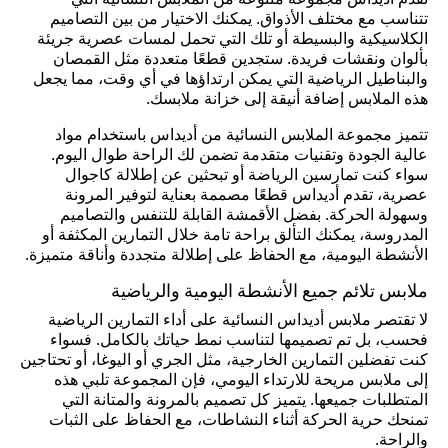
تقدم أديداس مجموعة متنوعة من الملابس النسائية التي
تتناسب مع مختلف الأذواق. يمكنك الاختيار من بين التصاميم
الكلاسيكية والبسيطة أو تلك التي تحمل لمسات عصرية جريئة
بألوان ونقشات فريدة. ستجدين قطعًا متعددة مثل القمصان
والبناطيل الرياضية التي يمكن ارتداؤها في أي وقت، مما يجعل
هذه الملابس إضافة أنيقة إلى خزانة ملابسك.
تتميز مجموعة الملابس النسائية من أديداس باستخدام مواد
عالية الجودة وتقنيات متقدمة تضمن لك الراحة طوال اليوم.
سواء كنت تمارسين الرياضة أو تبحثين عن إطلالة كاجوال
عصرية، تقدم أديداس قطعًا مصممة بعناية لتوفير المرونة
وسهولة الحركة. بفضل الأقمشة القابلة للتنفس والتصاميم
المدروسة، يمكنك التألق براحة تامة خلال التمارين المكثفة أو
الأنشطة اليومية، مع الحفاظ على إطلالة متجددة وأناقة متميزة.
ملابس تلائم جميع الأنشطة اليومية والرياضية
لا تقتصر ملابس أديداس النسائية على أداء التمارين الرياضية
فحسب، بل تم تصميمها لتناسب نمط حياتك بالكامل. فسواء
كنت تفضلين التمارين الخارجية، مثل الجري أو اليوغا، أو تحتاجين
إلى ملابس مريحة للارتداء اليومي، فإن المجموعة تلبي هذه
المتطلبات جميعها. يتميز كل تصميم بالمرونة والمتانة التي
تمنحك حرية الحركة أثناء النشاطات، مع الحفاظ على الثبات
والراحة.