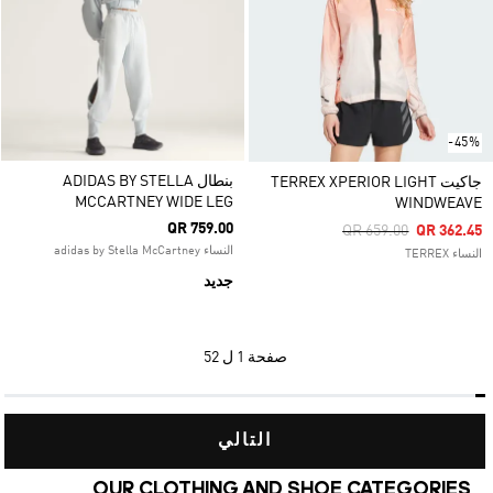
-45%
بنطال ADIDAS BY STELLA
جاكيت TERREX XPERIOR LIGHT
MCCARTNEY WIDE LEG
WINDWEAVE
QR 759.00
Price Reduced From
To
QR 659.00
QR 362.45
النساء adidas by Stella McCartney
النساء TERREX
جديد
صفحة
1 ل 52
التالي
OUR CLOTHING AND SHOE CATEGORIES