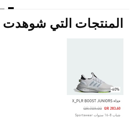
المنتجات التي شوهدت م
-60%
حذاء X_PLR BOOST JUNIORS
Price Reduced From
To
QR 709.00
QR 283.60
شباب 8-16 سنوات Sportswear