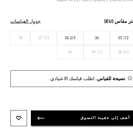
Dash Grey / Core Black / Lucid Lem
تر مقاس (EU)
جدول القياسات
38
37 1/3
36 2/3
36
35 1/2
40
39 1/3
38 2/3
نصيحة للقياس.
اطلب قياسك الاعتيادي.
أضف إلى حقيبة التسوق
أضف إلى ل