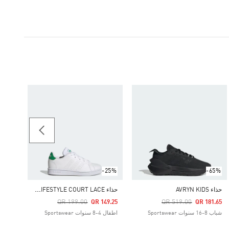
-60%
حذاء ULTRABOOST 1.0
Price Reduced From
To
83.60
شباب 8-16 سنوات أسلوب الحي
-25%
-65%
ح
ذاء ADVANTAGE LIFESTYLE COURT LACE
حذاء AVRYN KIDS
Price Reduced From
To
Price Reduced From
To
QR 199.00
QR 519.00
QR 149.25
QR 181.65
شباب 8-16 سنوات Sportswear
اطفال 4-8 سنوات Sportswear