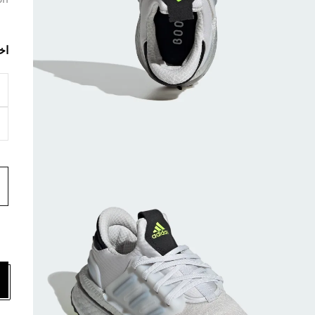
on
اخ