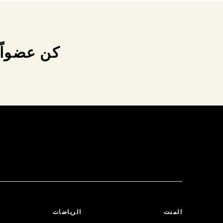
كن عضواً 
المنت
الرياضات