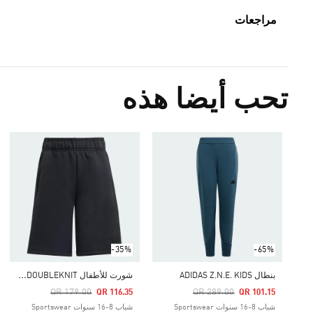
مراجعات
تحب أيضا هذه
-35%
-65%
ش
ورت للأطفال Z.N.E. DOUBLEKNIT
بنطال ADIDAS Z.N.E. KIDS
Price Reduced From
To
Price Reduced From
To
QR 179.00
QR 289.00
QR 116.35
QR 101.15
شباب 8-16 سنوات Sportswear
شباب 8-16 سنوات Sportswear