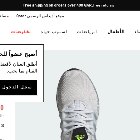
Pause
Free shipping on orders over 400 QAR.
free returns
promotion
موقع أديداس الرسمي Qatar
مساع
rotation
اء
الأطفال
الرياضات
اسلوب حياة
تخفيضات
ال
أصبح عضواً للحصول
أطلق العنان لأفضل
القيام بما تحب.
S
60
:ال
3 ألوان متوفرة