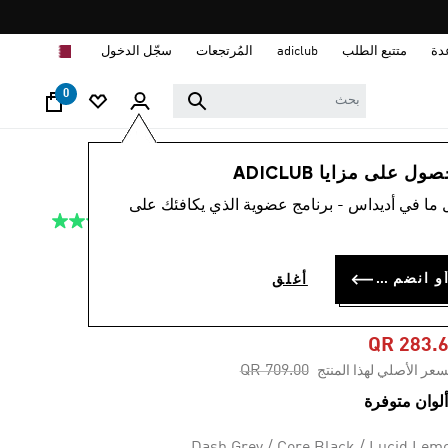
ا
دة
متتبع الطلب
adiclub
المُرتجعات
سجّل الدخول
0
أطفال
أحذية
 على مزايا ADICLUB
 ما في أديداس - برنامج عضوية الذي يكافئك على
4.7
(56)
-60%
متوسط
قيمة
التقييم
حذاء X_PLR BOOST
هو
سجل الدخول أو انضم الآن
أغلق
4.7
JUNIOR
من
5
نجوم.
QR 283.
Read
Price reduced from
to
QR 709.00
سعر الأصلي لهذا المنتج
56
Reviews.
رابط
نفس
الصفحة.