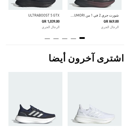
ش
ورت جري 2 في 1 من ADI365 HERMANOS KOUMORI
ULTRABOOST 5 GTX
QR 1,039.00
QR 849.00
الرجال الجري
الرجال الجري
اشترى آخرون أيضا
ح
0
ا