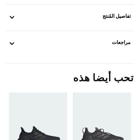
تفاصيل المُنتج
مراجعات
تحب أيضا هذه
ح
Price Reduced From
To
0
ا