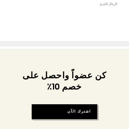
الرجال الجري
كن عضواً واحصل على
خصم 10٪
اشترك الآن