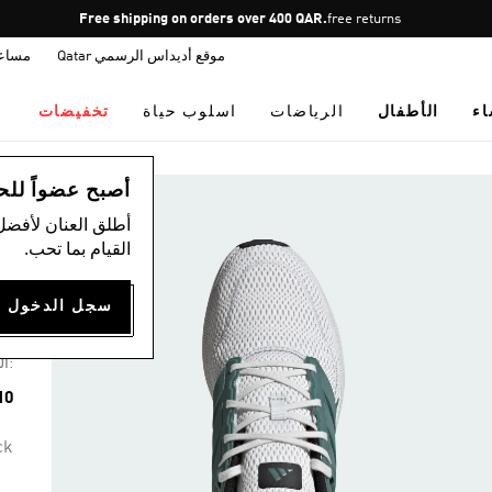
Pause
Free shipping on orders over 400 QAR.
free returns
promotion
موقع أديداس الرسمي Qatar
مساع
rotation
اء
الأطفال
الرياضات
اسلوب حياة
تخفيضات
ال
أصبح عضواً للحصول
أطلق العنان لأفضل
القيام بما تحب.
حذا
75
:ال
10 ألوان مت
ck