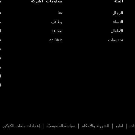
الفئة
معلومات الشركة
د
الرجال
عنا
ت
النساء
وظائف
ش
الأطفال
صحافة
ا
تخفيضات
adiClub
ت
نادي 
ق
م
ا
ا
نات
اطبع
الشروط والأحكام
سياسة الخصوصيّة
إعدادات ملفات الكوكيز