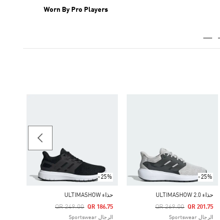
Worn By Pro Players
-25%
حذاء ULTIMASHOW
Price Reduced From
To
86.75
الرجال rtswear
-25%
-25%
حذاء ULTIMASHOW 2.0
حذاء ULTIMASHOW
Price Reduced From
To
Price Reduced From
To
QR 249.00
QR 269.00
QR 186.75
QR 201.75
الرجال Sportswear
الرجال Sportswear