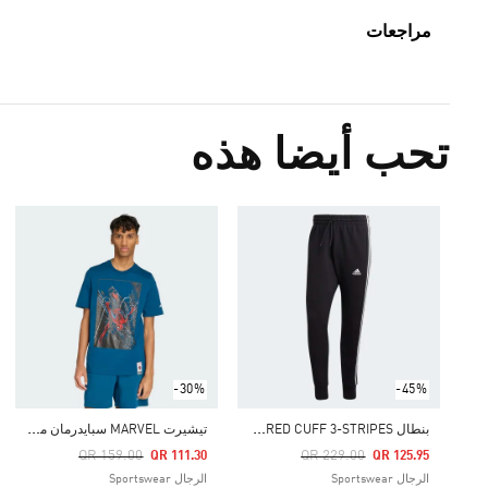
مراجعات
تحب أيضا هذه
-30%
-45%
ب
نطال ESSENTIALS FRENCH TERRY TAPERED CUFF 3-STRIPES
ت
يشيرت MARVEL سبايدرمان من أديداس
Price Reduced From
To
Price Reduced From
To
QR 159.00
QR 229.00
QR 111.30
QR 125.95
الرجال Sportswear
الرجال Sportswear