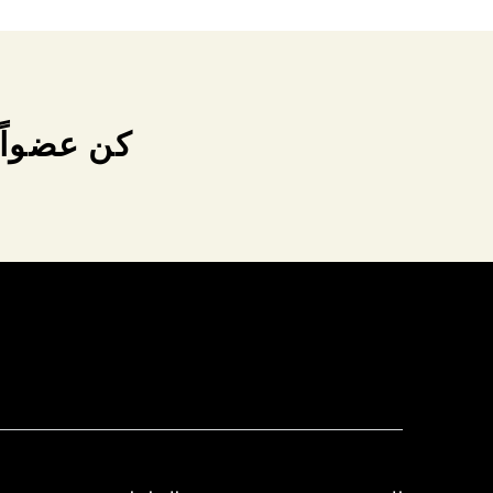
كن عضواً 