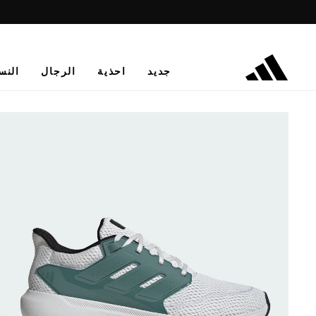
جديد
احذية
الرجال
النس