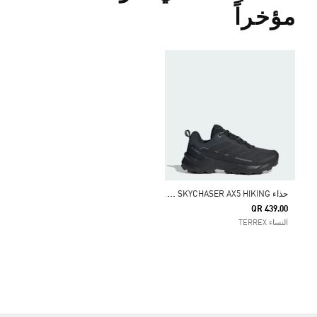
مؤخراً
ح
ذاء TERREX SKYCHASER AX5 HIKING
QR 439.00
النساء TERREX