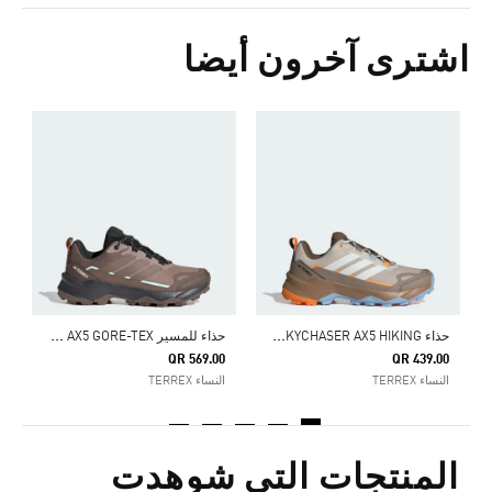
اشترى آخرون أيضا
0
ا
ج
ح
ذاء TERREX SKYCHASER AX5 HIKING
ح
ذاء للمسير TERREX SKYCHASER AX5 GORE-TEX
QR 569.00
QR 439.00
النساء TERREX
النساء TERREX
المنتجات التي شوهدت