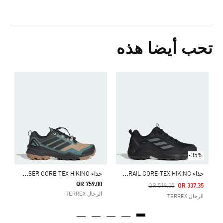
تحب أيضا هذه
ح
0
ا
-35%
ح
ذاء TERREX EASTRAIL GORE-TEX HIKING
ح
ذاء TERREX SKYCHASER GORE-TEX HIKING
QR 759.00
Price Reduced From
To
QR 519.00
QR 337.35
الرجال TERREX
الرجال TERREX