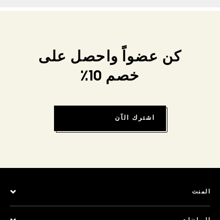
كن عضواً واحصل على
خصم 10٪
اشترك الآن
المنت