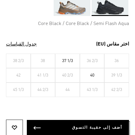
Selected
Core Black / Core Black / Semi Flash Aqua
اختر مقاس (EU)
جدول القياسات
38 2/3
38
37 1/3
36 2/3
36
42
41 1/3
40 2/3
40
39 1/3
45 1/3
44 2/3
44
43 1/3
42 2/3
أضف إلى حقيبة التسوق
أضف إلى